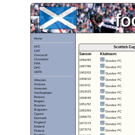
Home
AFC
Scottish Cu
CAF
Sæson
Klubnavn
Concacaf
Conmebol
1894/95
Dundee FC
FIFA
1897/98
Dundee FC
OFC
UEFA
1902/03
Dundee FC
1909/10
Dundee FC
Albanien
Andorra
1910/11
Dundee FC
Armenien
1924/25
Dundee FC
Aserbajdsjan
Belarus
1948/49
Dundee FC
Belgien
1951/52
Dundee FC
Bosnien
Bulgarien
1963/64
Dundee FC
Cypern
1969/70
Dundee FC
Danmark
England
1972/73
Dundee FC
Estland
1973/74
Dundee FC
Finland
Frankrig