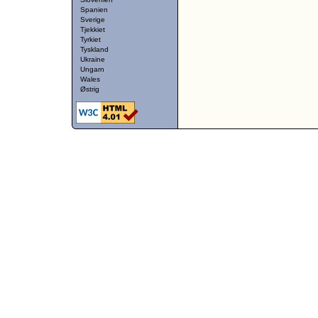
Spanien
Sverige
Tjekkiet
Tyrkiet
Tyskland
Ukraine
Ungarn
Wales
Østrig