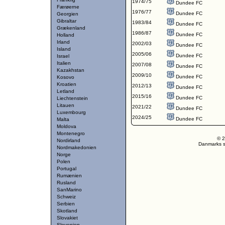
1974/75
Dundee FC
Færøerne
1976/77
Dundee FC
Georgien
Gibraltar
1983/84
Dundee FC
Grækenland
1986/87
Dundee FC
Holland
Irland
2002/03
Dundee FC
Island
2005/06
Dundee FC
Israel
Italien
2007/08
Dundee FC
Kazakhstan
2009/10
Dundee FC
Kosovo
Kroatien
2012/13
Dundee FC
Letland
2015/16
Dundee FC
Liechtenstein
Litauen
2021/22
Dundee FC
Luxembourg
2024/25
Dundee FC
Malta
Moldova
Montenegro
© 2
Nordirland
Danmarks st
Nordmakedonien
Norge
Polen
Portugal
Rumænien
Rusland
SanMarino
Schweiz
Serbien
Skotland
Slovakiet
Slovenien