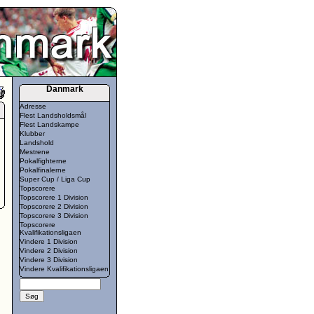
Danmark
Adresse
Flest Landsholdsmål
Flest Landskampe
Klubber
Landshold
Mestrene
Pokalfighterne
Pokalfinalerne
Super Cup / Liga Cup
Topscorere
Topscorere 1 Division
Topscorere 2 Division
Topscorere 3 Division
Topscorere
Kvalifikationsligaen
Vindere 1 Division
Vindere 2 Division
Vindere 3 Division
Vindere Kvalifikationsligaen