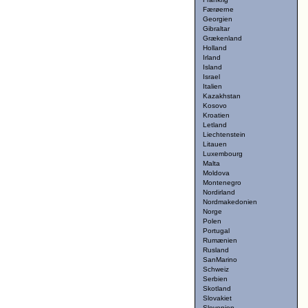
Færøerne
Georgien
Gibraltar
Grækenland
Holland
Irland
Island
Israel
Italien
Kazakhstan
Kosovo
Kroatien
Letland
Liechtenstein
Litauen
Luxembourg
Malta
Moldova
Montenegro
Nordirland
Nordmakedonien
Norge
Polen
Portugal
Rumænien
Rusland
SanMarino
Schweiz
Serbien
Skotland
Slovakiet
Slovenien