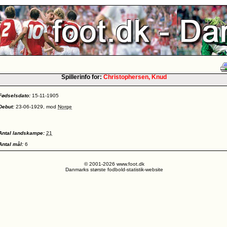
Spillerinfo for:
Christophersen, Knud
Fødselsdato:
15-11-1905
Debut:
23-06-1929, mod
Norge
Antal landskampe:
21
Antal mål:
6
© 2001-2026 www.foot.dk
Danmarks største fodbold-statistik-website