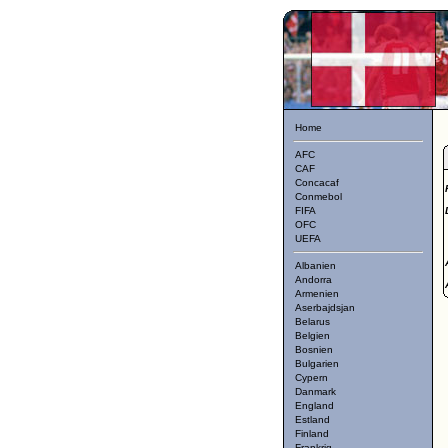
Home
AFC
CAF
Concacaf
Conmebol
FIFA
OFC
UEFA
Albanien
Andorra
Armenien
Aserbajdsjan
Belarus
Belgien
Bosnien
Bulgarien
Cypern
Danmark
England
Estland
Finland
Frankrig