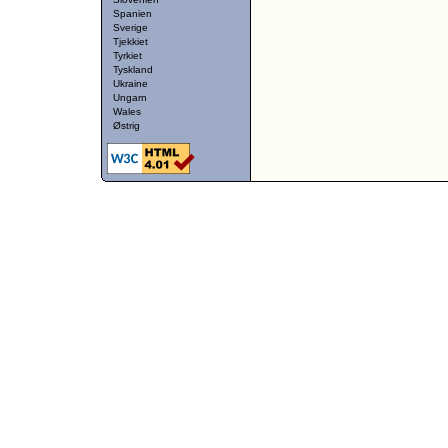
Spanien
Sverige
Tjekkiet
Tyrkiet
Tyskland
Ukraine
Ungarn
Wales
Østrig