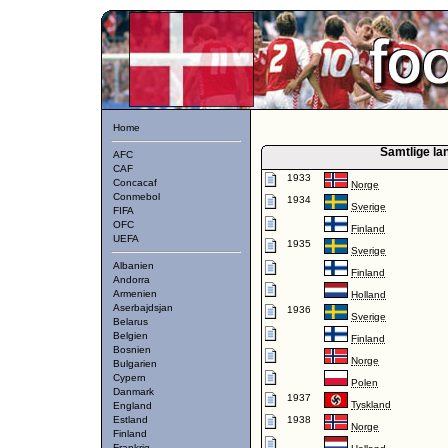
Home
Samtlige l
AFC
CAF
1933
Concacaf
Norge
Conmebol
1934
Sverige
FIFA
OFC
Finland
UEFA
1935
Sverige
Albanien
Finland
Andorra
Armenien
Holland
Aserbajdsjan
1936
Sverige
Belarus
Belgien
Finland
Bosnien
Norge
Bulgarien
Cypern
Polen
Danmark
1937
Tyskland
England
Estland
1938
Norge
Finland
Frankrig