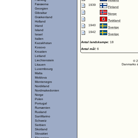
Holland
Færøerne
1939
Finland
Georgien
Gibraltar
Norge
Grækenland
Tyskland
Holland
1940
Irland
Sverige
Island
1942
Sverige
Israel
Italien
Antal landskampe:
18
Kazakhstan
Kosovo
Antal mål:
6
Kroatien
Letland
Liechtenstein
© 2
Danmarks st
Litauen
Luxembourg
Malta
Moldova
Montenegro
Nordirland
Nordmakedonien
Norge
Polen
Portugal
Rumænien
Rusland
SanMarino
Schweiz
Serbien
Skotland
Slovakiet
Slovenien