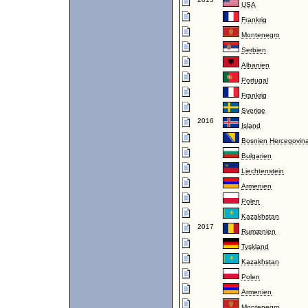
USA
Frankrig
Montenegro
Serbien
Albanien
Portugal
Frankrig
Sverige
2016
Island
Bosnien Hercegovin
Bulgarien
Liechtenstein
Armenien
Polen
Kazakhstan
2017
Rumænien
Tyskland
Kazakhstan
Polen
Armenien
Montenegro