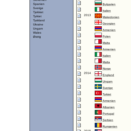
Spanien
Bulgarien
Sverige
Italien
Tjekkiet
2013
Tyrkiet
Makedonien
Tyskland
Georgien
Ukraine
Ungarn
Armenien
Wales
Polen
Østrig
Malta
Armenien
Italien
Malta
Norge
2014
England
Ungarn
Sverige
Tyrkiet
Armenien
Albanien
Portugal
Serbien
Rumænien
2015