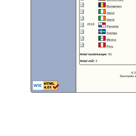
Rumænien
Irland
Irland
2018
Panama
Sverige
Mexico
Peru
Antal landskampe:
81
Antal mål:
2
© 2
Danmarks st