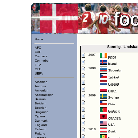
Home
Samtlige landsk
AFC
CAF
2007
Concacaf
Irland
Conmebol
Island
FIFA
2008
OFC
Slovenien
UEFA
Tjekkiet
Albanien
Holland
Andorra
Armenien
Polen
Aserbajdsjan
2009
Sverige
Belarus
Belgien
Chile
Bosnien
Portugal
Bulgarien
Cypern
Albanien
Danmark
USA
England
Estland
2010
Østrig
Finland
Frankrig