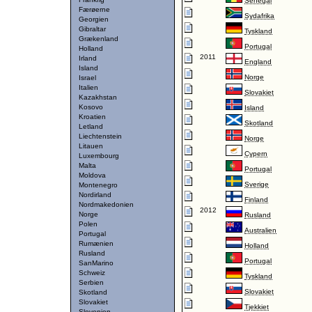
Senegal
Færøerne
Sydafrika
Georgien
Gibraltar
Tyskland
Grækenland
Portugal
Holland
2011
Irland
England
Island
Norge
Israel
Italien
Slovakiet
Kazakhstan
Kosovo
Island
Kroatien
Skotland
Letland
Liechtenstein
Norge
Litauen
Cypern
Luxembourg
Malta
Portugal
Moldova
Sverige
Montenegro
Nordirland
Finland
Nordmakedonien
2012
Norge
Rusland
Polen
Australien
Portugal
Rumænien
Holland
Rusland
Portugal
SanMarino
Schweiz
Tyskland
Serbien
Slovakiet
Skotland
Slovakiet
Tjekkiet
Slovenien