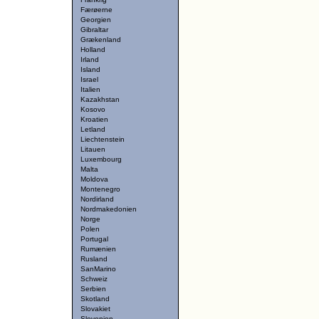
Færøerne
Georgien
Gibraltar
Grækenland
Holland
Irland
Island
Israel
Italien
Kazakhstan
Kosovo
Kroatien
Letland
Liechtenstein
Litauen
Luxembourg
Malta
Moldova
Montenegro
Nordirland
Nordmakedonien
Norge
Polen
Portugal
Rumænien
Rusland
SanMarino
Schweiz
Serbien
Skotland
Slovakiet
Slovenien