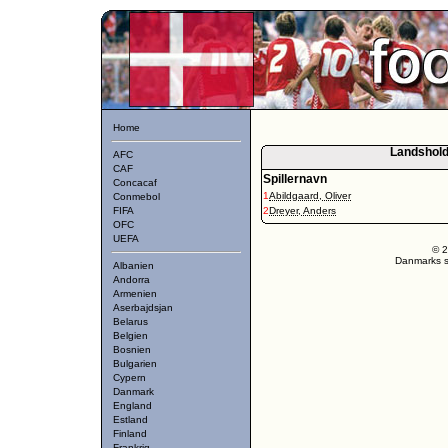
Home
Landshold
AFC
CAF
Spillernavn
Concacaf
1
Abildgaard, Oliver
Conmebol
FIFA
2
Dreyer, Anders
OFC
UEFA
© 2
Danmarks st
Albanien
Andorra
Armenien
Aserbajdsjan
Belarus
Belgien
Bosnien
Bulgarien
Cypern
Danmark
England
Estland
Finland
Frankrig