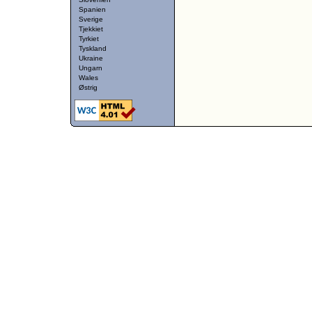
Spanien
Sverige
Tjekkiet
Tyrkiet
Tyskland
Ukraine
Ungarn
Wales
Østrig