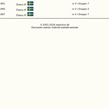
1991
nr 3 i Gruppe 7
Östers IF,
1995
nr 3 i Gruppe 2
Östers IF,
1997
nr 4 i Gruppe 7
Östers IF,
© 2001-2026 www.foot.dk
Danmarks største fodbold-statistik-website