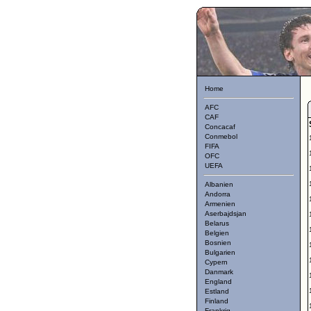
Home
AFC
CAF
Concacaf
Conmebol
FIFA
OFC
UEFA
Albanien
Andorra
Armenien
Aserbajdsjan
Belarus
Belgien
Bosnien
Bulgarien
Cypern
Danmark
England
Estland
Finland
Frankrig