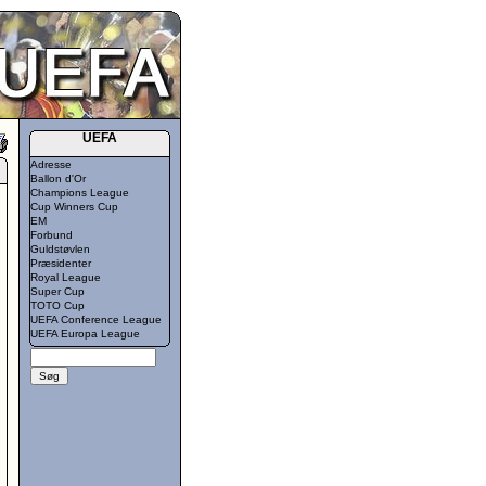
UEFA
Adresse
Ballon d'Or
Champions League
Cup Winners Cup
EM
Forbund
Guldstøvlen
Præsidenter
Royal League
Super Cup
TOTO Cup
UEFA Conference League
UEFA Europa League