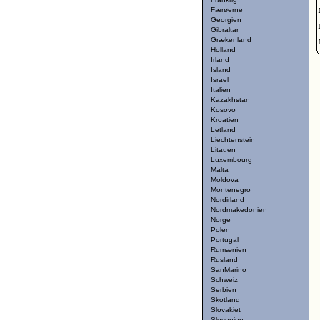
Færøerne
Georgien
Gibraltar
Grækenland
Holland
Irland
Island
Israel
Italien
Kazakhstan
Kosovo
Kroatien
Letland
Liechtenstein
Litauen
Luxembourg
Malta
Moldova
Montenegro
Nordirland
Nordmakedonien
Norge
Polen
Portugal
Rumænien
Rusland
SanMarino
Schweiz
Serbien
Skotland
Slovakiet
Slovenien