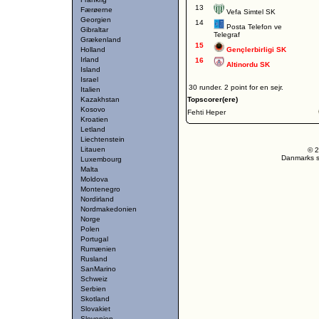
13
Færøerne
Vefa Simtel SK
Georgien
14
Posta Telefon ve
Gibraltar
Telegraf
Grækenland
15
Holland
Gençlerbirligi SK
Irland
16
Altinordu SK
Island
Israel
30 runder. 2 point for en sejr.
Italien
Kazakhstan
Topscorer(ere)
Kosovo
Fehti Heper
Kroatien
Letland
Liechtenstein
Litauen
© 2
Danmarks st
Luxembourg
Malta
Moldova
Montenegro
Nordirland
Nordmakedonien
Norge
Polen
Portugal
Rumænien
Rusland
SanMarino
Schweiz
Serbien
Skotland
Slovakiet
Slovenien