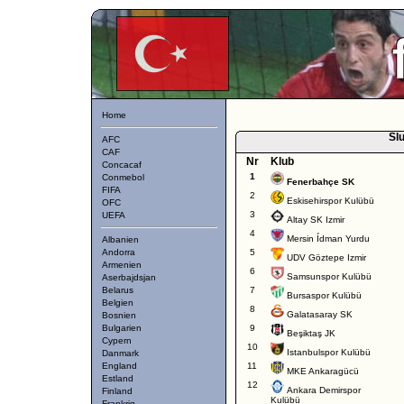
Home
Slu
AFC
CAF
Nr
Klub
Concacaf
1
Conmebol
Fenerbahçe SK
FIFA
2
Eskisehirspor Kulübü
OFC
3
UEFA
Altay SK Izmir
4
Mersin Ídman Yurdu
Albanien
Andorra
5
UDV Göztepe Izmir
Armenien
6
Samsunspor Kulübü
Aserbajdsjan
Belarus
7
Bursaspor Kulübü
Belgien
8
Galatasaray SK
Bosnien
Bulgarien
9
Beşiktaş JK
Cypern
10
Istanbulspor Kulübü
Danmark
England
11
MKE Ankaragücü
Estland
12
Ankara Demirspor
Finland
Kulübü
Frankrig