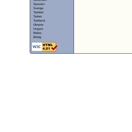
Spanien
Sverige
Tjekkiet
Tyrkiet
Tyskland
Ukraine
Ungarn
Wales
Østrig