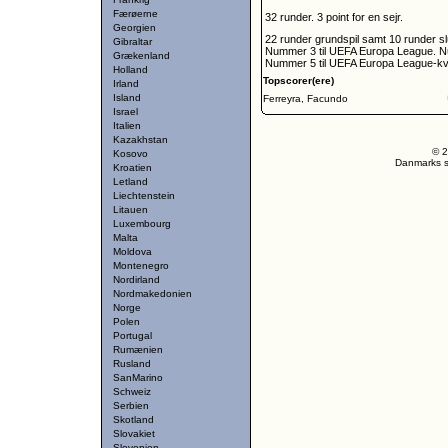
Færøerne
32 runder. 3 point for en sejr.
Georgien
22 runder grundspil samt 10 runder slu
Gibraltar
Nummer 3 til UEFA Europa League. Nu
Grækenland
Nummer 5 til UEFA Europa League-kva
Holland
Topscorer(ere)
Irland
Island
Ferreyra, Facundo
Israel
Italien
Kazakhstan
© 2
Kosovo
Danmarks st
Kroatien
Letland
Liechtenstein
Litauen
Luxembourg
Malta
Moldova
Montenegro
Nordirland
Nordmakedonien
Norge
Polen
Portugal
Rumænien
Rusland
SanMarino
Schweiz
Serbien
Skotland
Slovakiet
Slovenien