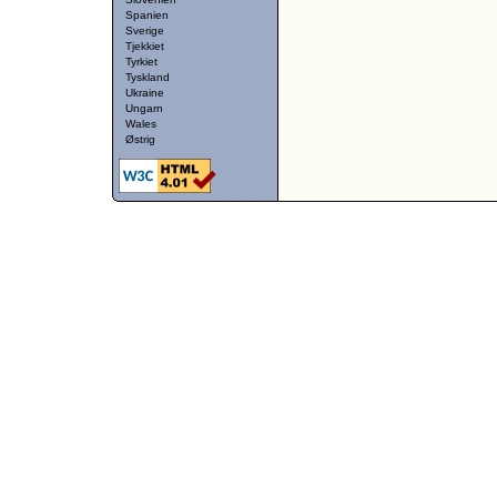
Spanien
Sverige
Tjekkiet
Tyrkiet
Tyskland
Ukraine
Ungarn
Wales
Østrig