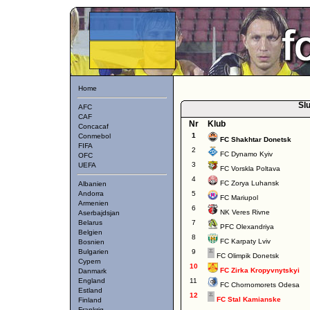
Home
Slu
AFC
CAF
Nr
Klub
Concacaf
1
Conmebol
FC Shakhtar Donetsk
FIFA
2
FC Dynamo Kyiv
OFC
3
UEFA
FC Vorskla Poltava
4
FC Zorya Luhansk
Albanien
Andorra
5
FC Mariupol
Armenien
6
NK Veres Rivne
Aserbajdsjan
Belarus
7
PFC Olexandriya
Belgien
8
FC Karpaty Lviv
Bosnien
Bulgarien
9
FC Olimpik Donetsk
Cypern
10
FC Zirka Kropyvnytskyi
Danmark
England
11
FC Chornomorets Odesa
Estland
12
FC Stal Kamianske
Finland
Frankrig