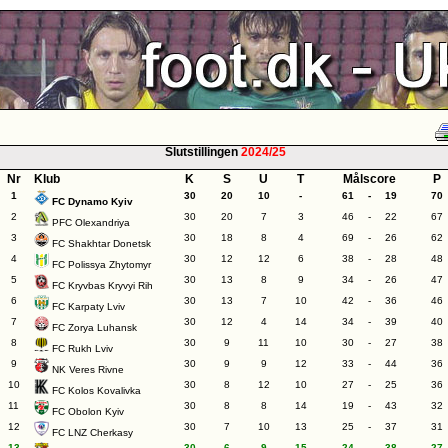
Slutstillingen
2024/25
Nr
Klub
K
S
U
T
Målscore
P
1
30
20
10
-
61
-
19
70
FC Dynamo Kyiv
2
30
20
7
3
46
-
22
67
PFC Olexandriya
3
30
18
8
4
69
-
26
62
FC Shakhtar Donetsk
4
30
12
12
6
38
-
28
48
FC Polissya Zhytomyr
5
30
13
8
9
34
-
26
47
FC Kryvbas Kryvyi Rih
6
30
13
7
10
42
-
36
46
FC Karpaty Lviv
7
30
12
4
14
34
-
39
40
FC Zorya Luhansk
8
30
9
11
10
30
-
27
38
FC Rukh Lviv
9
30
9
9
12
33
-
44
36
NK Veres Rivne
10
30
8
12
10
27
-
25
36
FC Kolos Kovalivka
11
30
8
8
14
19
-
43
32
FC Obolon Kyiv
12
30
7
10
13
25
-
37
31
FC LNZ Cherkasy
13
30
6
9
15
24
-
38
27