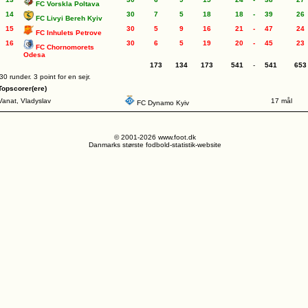
FC Vorskla Poltava
14
30
7
5
18
18
-
39
26
FC Livyi Bereh Kyiv
15
30
5
9
16
21
-
47
24
FC Inhulets Petrove
16
30
6
5
19
20
-
45
23
FC Chornomorets
Odesa
173
134
173
541
-
541
653
30 runder. 3 point for en sejr.
Topscorer(ere)
Vanat, Vladyslav
17 mål
FC Dynamo Kyiv
© 2001-2026 www.foot.dk
Danmarks største fodbold-statistik-website