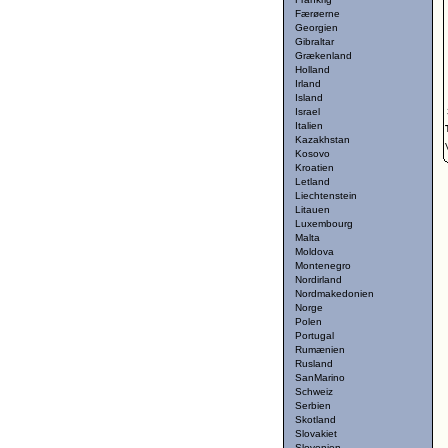
Færøerne
Georgien
Gibraltar
Grækenland
Holland
Irland
Island
Israel
Italien
Kazakhstan
Kosovo
Kroatien
Letland
Liechtenstein
Litauen
Luxembourg
Malta
Moldova
Montenegro
Nordirland
Nordmakedonien
Norge
Polen
Portugal
Rumænien
Rusland
SanMarino
Schweiz
Serbien
Skotland
Slovakiet
Slovenien