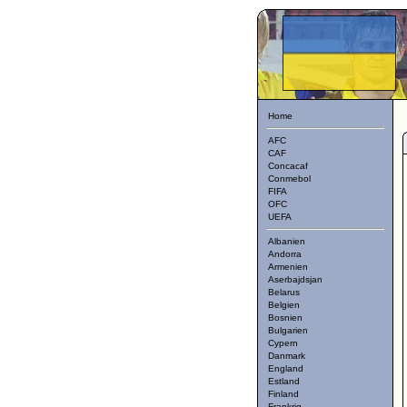
Home
AFC
CAF
Concacaf
Conmebol
FIFA
OFC
UEFA
Albanien
Andorra
Armenien
Aserbajdsjan
Belarus
Belgien
Bosnien
Bulgarien
Cypern
Danmark
England
Estland
Finland
Frankrig