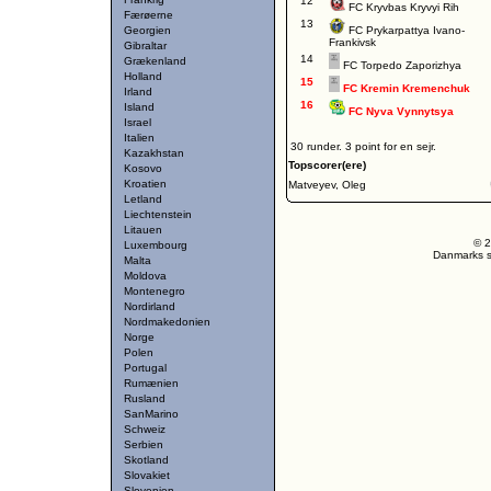
12
FC Kryvbas Kryvyi Rih
Færøerne
13
Georgien
FC Prykarpattya Ivano-
Frankivsk
Gibraltar
14
Grækenland
FC Torpedo Zaporizhya
Holland
15
FC Kremin Kremenchuk
Irland
16
Island
FC Nyva Vynnytsya
Israel
Italien
30 runder. 3 point for en sejr.
Kazakhstan
Topscorer(ere)
Kosovo
Kroatien
Matveyev, Oleg
Letland
Liechtenstein
Litauen
© 2
Luxembourg
Danmarks st
Malta
Moldova
Montenegro
Nordirland
Nordmakedonien
Norge
Polen
Portugal
Rumænien
Rusland
SanMarino
Schweiz
Serbien
Skotland
Slovakiet
Slovenien