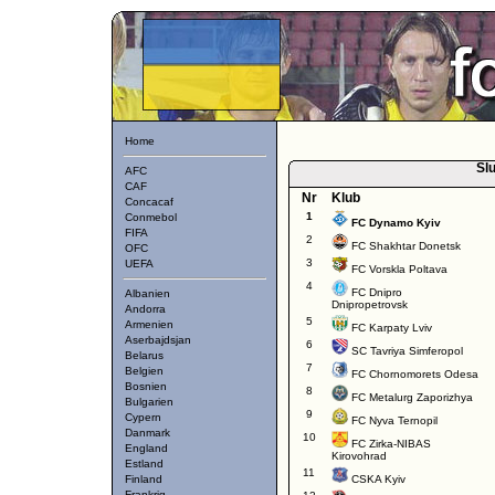
Home
Slu
AFC
CAF
Nr
Klub
Concacaf
1
Conmebol
FC Dynamo Kyiv
FIFA
2
FC Shakhtar Donetsk
OFC
3
UEFA
FC Vorskla Poltava
4
FC Dnipro
Albanien
Dnipropetrovsk
Andorra
5
Armenien
FC Karpaty Lviv
Aserbajdsjan
6
SC Tavriya Simferopol
Belarus
7
Belgien
FC Chornomorets Odesa
Bosnien
8
FC Metalurg Zaporizhya
Bulgarien
9
Cypern
FC Nyva Ternopil
Danmark
10
FC Zirka-NIBAS
England
Kirovohrad
Estland
11
Finland
CSKA Kyiv
Frankrig