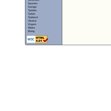
Spanien
Sverige
Tjekkiet
Tyrkiet
Tyskland
Ukraine
Ungarn
Wales
Østrig