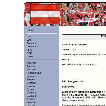
Home
Info
AFC
CAF
Concacaf
Sport Club Eisenstadt
Conmebol
Stiftet:
1907
FIFA
OFC
Stadion:
Sportanlage Schützen am Geb
UEFA
Email:
Albanien
Url:
www.sportclub-eisenstadt.at
Andorra
Armenien
Aserbajdsjan
Belarus
Belgien
Klubkamprekord:
Bosnien
Bulgarien
Målrekord:
Cypern
Klubben blev stiftet som
Kismarton F
Danmark
navn til
SC Eisenstadt
, i 1922 til
ATS 
England
som
Rote Husar
, i 1957 til
SC Eisens
Estland
det nuværende navn.
Finland
Klubben har tidligere haft sponsornav
Frankrig