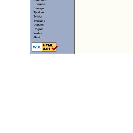
Spanien
Sverige
Tjekkiet
Tyrkiet
Tyskland
Ukraine
Ungarn
Wales
Østrig