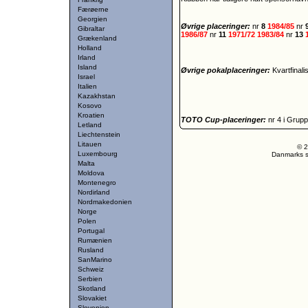
Færøerne
Georgien
Øvrige placeringer:
nr
8
1984/85
nr
Gibraltar
1986/87
nr
11
1971/72
1983/84
nr
13
Grækenland
Holland
Irland
Island
Øvrige pokalplaceringer:
Kvartfinali
Israel
Italien
Kazakhstan
Kosovo
Kroatien
TOTO Cup-placeringer:
nr 4 i Grup
Letland
Liechtenstein
Litauen
© 2
Luxembourg
Danmarks st
Malta
Moldova
Montenegro
Nordirland
Nordmakedonien
Norge
Polen
Portugal
Rumænien
Rusland
SanMarino
Schweiz
Serbien
Skotland
Slovakiet
Slovenien