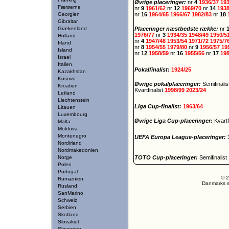
Øvrige placeringer:
nr
4
1936/37
19
Færøerne
nr
9
1961/62
nr
12
1969/70
nr
14
193
Georgien
nr
16
1964/65
1966/67
1982/83
nr
18
Gibraltar
Grækenland
Placeringer næstbedste række:
nr
1976/77
nr
3
1934/35
1948/49
1950/5
Holland
nr
4
1947/48
1953/54
1971/72
1975/7
Irland
nr
8
1954/55
1979/80
nr
9
1956/57
19
Island
nr
12
1958/59
nr
16
1955/56
nr
17
19
Israel
Italien
Pokalfinalist:
1924/25
Kazakhstan
Kosovo
Øvrige pokalplaceringer:
Semifinali
Kroatien
Kvartfinalist
1998/99
2023/24
Letland
Liechtenstein
Liga Cup-finalist:
1963/64
Litauen
Luxembourg
Øvrige Liga Cup-placeringer:
Kvartf
Malta
Moldova
Montenegro
UEFA Europa League-placeringer:
Nordirland
Nordmakedonien
Norge
TOTO Cup-placeringer:
Semifinalist
Polen
Portugal
© 2
Rumænien
Danmarks st
Rusland
SanMarino
Schweiz
Serbien
Skotland
Slovakiet
Slovenien