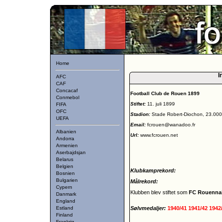
Home
I
AFC
CAF
Concacaf
Football Club de Rouen 1899
Conmebol
Stiftet:
11. juli 1899
FIFA
OFC
Stadion:
Stade Robert-Diochon, 23.000
UEFA
Email:
fcrouen@wanadoo.fr
Albanien
Url:
www.fcrouen.net
Andorra
Armenien
Aserbajdsjan
Belarus
Belgien
Klubkamprekord:
Bosnien
Bulgarien
Målrekord:
Cypern
Klubben blev stiftet som
FC Rouenna
Danmark
England
Estland
Sølvmedaljer:
1940/41
1941/42
1942
Finland
Frankrig