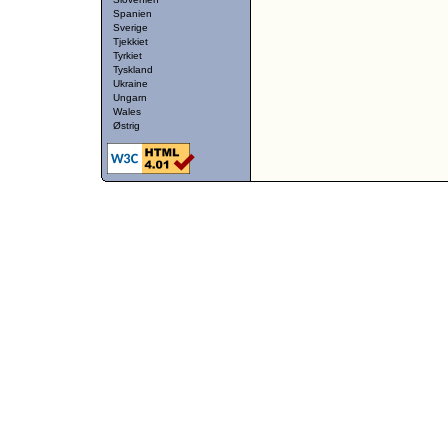
Spanien
Sverige
Tjekkiet
Tyrkiet
Tyskland
Ukraine
Ungarn
Wales
Østrig