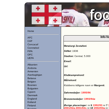
Home
Info f
AFC
CAF
Concacaf
Metalurgi Zestafoni
Conmebol
Stiftet:
1936
FIFA
OFC
Stadion:
Central, 5.000
UEFA
Email:
Albanien
Url:
Andorra
Armenien
Aserbajdsjan
Klubkamprekord:
Belarus
Målrekord:
Belgien
Bosnien
Klubbens tidligere navn er
Margveti
.
Bulgarien
Cypern
Sølvmedaljer:
1995/96
Danmark
England
Bronzemedaljer:
1993/94ø
Estland
Øvrige placeringer:
nr
6
1992/93
nr
7
Finland
2001/02g
2001/02s
nr
10
2002/03g
nr
Frankrig