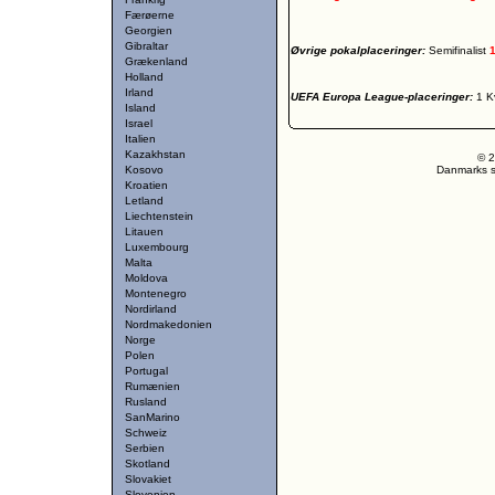
Færøerne
Georgien
Gibraltar
Øvrige pokalplaceringer:
Semifinalist
Grækenland
Holland
Irland
UEFA Europa League-placeringer:
1 K
Island
Israel
Italien
Kazakhstan
© 2
Kosovo
Danmarks st
Kroatien
Letland
Liechtenstein
Litauen
Luxembourg
Malta
Moldova
Montenegro
Nordirland
Nordmakedonien
Norge
Polen
Portugal
Rumænien
Rusland
SanMarino
Schweiz
Serbien
Skotland
Slovakiet
Slovenien