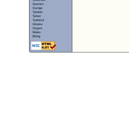
Spanien
Sverige
Tjekkiet
Tyrkiet
Tyskland
Ukraine
Ungarn
Wales
Østrig