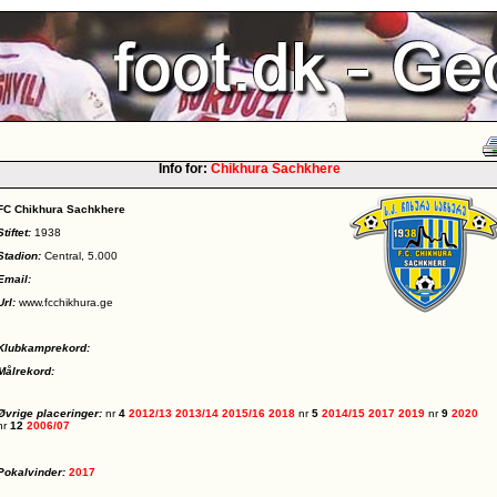
Info for:
Chikhura Sachkhere
FC Chikhura Sachkhere
Stiftet:
1938
Stadion:
Central, 5.000
Email:
Url:
www.fcchikhura.ge
Klubkamprekord:
Målrekord:
Øvrige placeringer:
nr
4
2012/13
2013/14
2015/16
2018
nr
5
2014/15
2017
2019
nr
9
2020
nr
12
2006/07
Pokalvinder:
2017