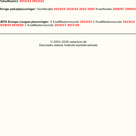
Pokalfinalist:
2012/13
2013/14
Øvrige pokalplaceringer:
Semifinalist
2014/15
2015/16
2016
2020
Kvartfinalist
2006/07
2009/1
UEFA Europa League-placeringer:
3 Kvalifikationsrunde
2014/15
2 Kvalifikationsrunde
2013/14
2018/19
2019/20
1 Kvalifikationsrunde
2016/17
2017/18
© 2001-2026 www.foot.dk
Danmarks største fodbold-statistik-website