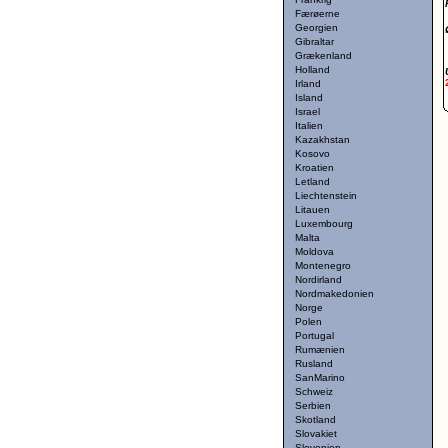
Færøerne
Georgien
Gibraltar
Grækenland
Holland
Irland
Island
Israel
Italien
Kazakhstan
Kosovo
Kroatien
Letland
Liechtenstein
Litauen
Luxembourg
Malta
Moldova
Montenegro
Nordirland
Nordmakedonien
Norge
Polen
Portugal
Rumænien
Rusland
SanMarino
Schweiz
Serbien
Skotland
Slovakiet
Slovenien