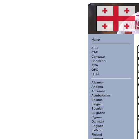
Home
AFC
CAF
Concacaf
Conmebol
FIFA
OFC
UEFA
Albanien
Andorra
Armenien
Aserbajdsjan
Belarus
Belgien
Bosnien
Bulgarien
Cypern
Danmark
England
Estland
Finland
Frankrig