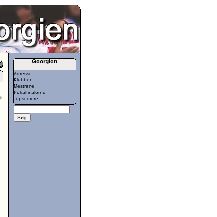
Georgien
Adresse
Klubber
Mestrene
Pokalfinalerne
Topscorere