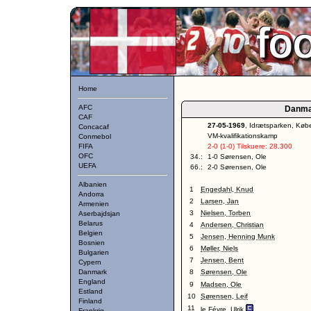
Home
AFC
Danm
CAF
27-05-1969
, Idrætsparken, Kø
Concacaf
VM-kvalifikationskamp
Conmebol
FIFA
2-0 (1-0) Tilskuere: 28.300
OFC
34.:
1-0 Sørensen, Ole
UEFA
66.:
2-0 Sørensen, Ole
Albanien
1
Engedahl, Knud
Andorra
2
Larsen, Jan
Armenien
3
Nielsen, Torben
Aserbajdsjan
Belarus
4
Andersen, Christian
Belgien
5
Jensen, Henning Munk
Bosnien
6
Møller, Niels
Bulgarien
7
Jensen, Bent
Cypern
Danmark
8
Sørensen, Ole
England
9
Madsen, Ole
Estland
10
Sørensen, Leif
Finland
11
le Févre, Ulrik
Frankrig