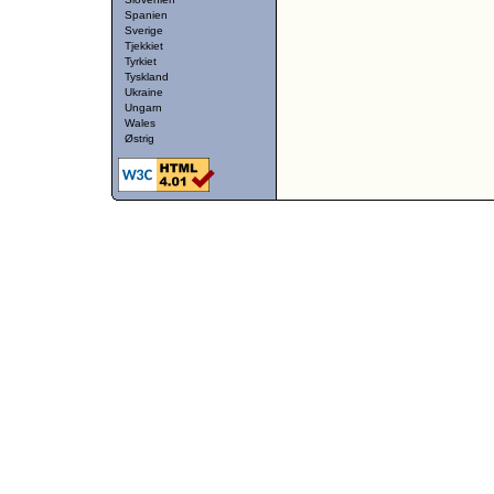
Spanien
Sverige
Tjekkiet
Tyrkiet
Tyskland
Ukraine
Ungarn
Wales
Østrig