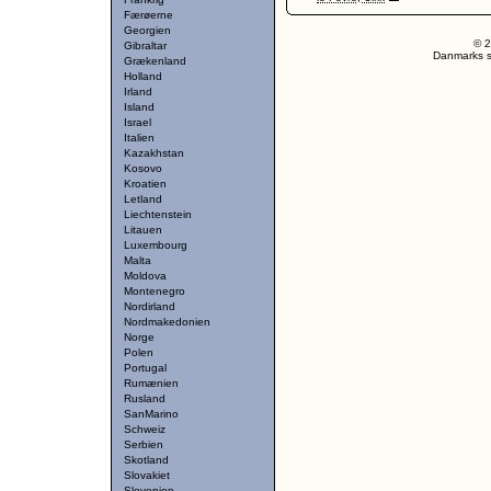
Færøerne
Georgien
© 2
Gibraltar
Danmarks st
Grækenland
Holland
Irland
Island
Israel
Italien
Kazakhstan
Kosovo
Kroatien
Letland
Liechtenstein
Litauen
Luxembourg
Malta
Moldova
Montenegro
Nordirland
Nordmakedonien
Norge
Polen
Portugal
Rumænien
Rusland
SanMarino
Schweiz
Serbien
Skotland
Slovakiet
Slovenien