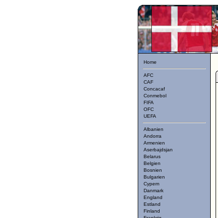
Home
AFC
CAF
Concacaf
Conmebol
FIFA
OFC
UEFA
Albanien
Andorra
Armenien
Aserbajdsjan
Belarus
Belgien
Bosnien
Bulgarien
Cypern
Danmark
England
Estland
Finland
Frankrig