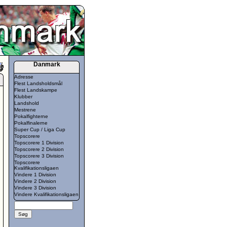
Danmark
Adresse
Flest Landsholdsmål
Flest Landskampe
Klubber
Landshold
Mestrene
Pokalfighterne
Pokalfinalerne
Super Cup / Liga Cup
Topscorere
Topscorere 1 Division
Topscorere 2 Division
Topscorere 3 Division
Topscorere
Kvalifikationsligaen
Vindere 1 Division
Vindere 2 Division
Vindere 3 Division
Vindere Kvalifikationsligaen