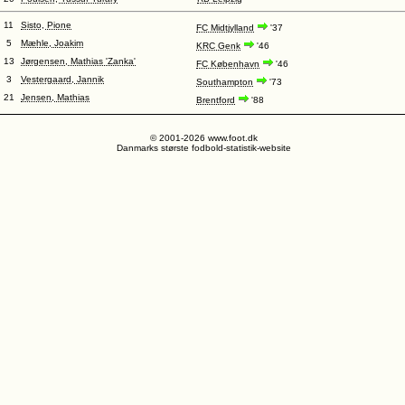
11
Sisto, Pione
FC Midtjylland
'37
5
Mæhle, Joakim
KRC Genk
'46
13
Jørgensen, Mathias 'Zanka'
FC København
'46
3
Vestergaard, Jannik
Southampton
'73
21
Jensen, Mathias
Brentford
'88
© 2001-2026 www.foot.dk
Danmarks største fodbold-statistik-website