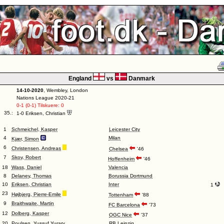
England
vs
Danmark
14-10-2020
, Wembley, London
Nations League 2020-21
0-1 (0-1) Tilskuere: 0
35.:
1-0 Eriksen, Christian
1
Schmeichel, Kasper
Leicester City
4
Milan
Kjær, Simon
6
Christensen, Andreas
Chelsea
'46
7
Skov, Robert
Hoffenheim
'46
18
Wass, Daniel
Valencia
8
Delaney, Thomas
Borussia Dortmund
10
Eriksen, Christian
Inter
1
23
Højbjerg, Pierre-Emile
Tottenham
'88
9
Braithwaite, Martin
FC Barcelona
'73
12
Dolberg, Kasper
OGC Nice
'37
20
Poulsen, Yussuf Yurary
RB Leipzig