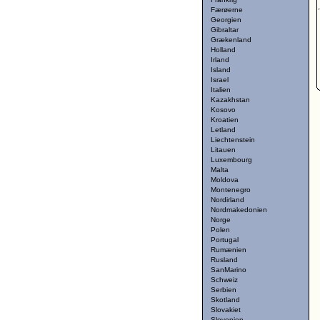
Færøerne
Georgien
Gibraltar
Grækenland
Holland
Irland
Island
Israel
Italien
Kazakhstan
Kosovo
Kroatien
Letland
Liechtenstein
Litauen
Luxembourg
Malta
Moldova
Montenegro
Nordirland
Nordmakedonien
Norge
Polen
Portugal
Rumænien
Rusland
SanMarino
Schweiz
Serbien
Skotland
Slovakiet
Slovenien