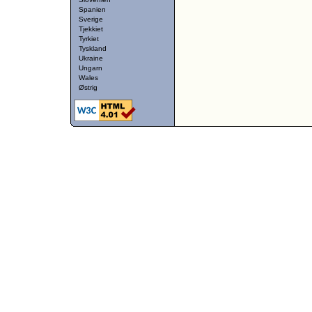
Spanien
Sverige
Tjekkiet
Tyrkiet
Tyskland
Ukraine
Ungarn
Wales
Østrig