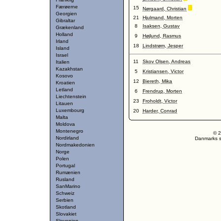
Færøerne
15
Nørgaard, Christian
Georgien
21
Hjulmand, Morten
Gibraltar
8
Isaksen, Gustav
Grækenland
Holland
9
Højlund, Rasmus
Irland
18
Lindstrøm, Jesper
Island
Israel
11
Skov Olsen, Andreas
Italien
Kazakhstan
5
Kristiansen, Victor
Kosovo
12
Biereth, Mika
Kroatien
Letland
6
Frendrup, Morten
Liechtenstein
23
Froholdt, Victor
Litauen
Luxembourg
20
Harder, Conrad
Malta
Moldova
Montenegro
© 2
Nordirland
Danmarks st
Nordmakedonien
Norge
Polen
Portugal
Rumænien
Rusland
SanMarino
Schweiz
Serbien
Skotland
Slovakiet
Slovenien