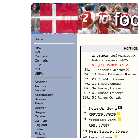
Home
AFC
Portuga
CAF
23-03-2025
, José Alvalade XXI
Concacaf
Nations League 2024-25
Conmebol
FIFA
5-2 (1-0) Tilskuere: 47.123
OFC
38.:
1-0 Andersen, Joachim
UEFA
56.:
1-1 Nissen Kristensen, Rasmus
72.:
2-1 Ronaldo, Cristiano
Albanien
76.:
2-2 Eriksen, Christian
Andorra
86.:
3-2 Trincão, Francisco
Armenien
91.:
4-2 Trincão, Francisco
Aserbajdsjan
115.:
5-2 Ramos, Gonçalo
Belarus
Belgien
1
Bosnien
Schmeichel, Kasper
Bulgarien
2
Andersen, Joachim
Cypern
3
Vestergaard, Jannik
Danmark
England
7
Dorgu, Patrick
Estland
13
Nissen Kristensen, Rasmus
Finland
10
Eriksen, Christian
Frankrig