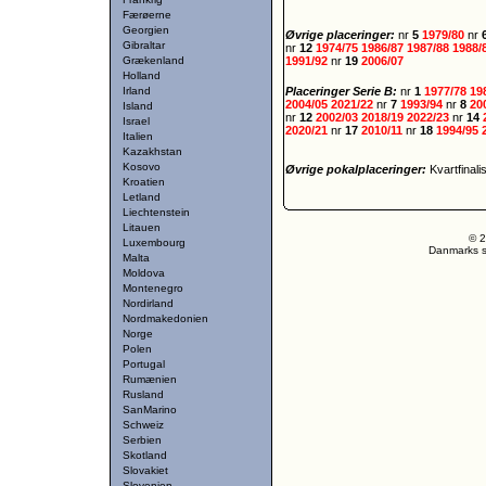
Færøerne
Georgien
Øvrige placeringer:
nr
5
1979/80
nr
Gibraltar
nr
12
1974/75
1986/87
1987/88
1988/
Grækenland
1991/92
nr
19
2006/07
Holland
Irland
Placeringer Serie B:
nr
1
1977/78
19
2004/05
2021/22
nr
7
1993/94
nr
8
20
Island
nr
12
2002/03
2018/19
2022/23
nr
14
Israel
2020/21
nr
17
2010/11
nr
18
1994/95
Italien
Kazakhstan
Kosovo
Øvrige pokalplaceringer:
Kvartfinali
Kroatien
Letland
Liechtenstein
Litauen
© 2
Luxembourg
Danmarks st
Malta
Moldova
Montenegro
Nordirland
Nordmakedonien
Norge
Polen
Portugal
Rumænien
Rusland
SanMarino
Schweiz
Serbien
Skotland
Slovakiet
Slovenien