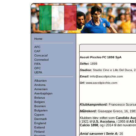
Home
AFC
CAF
Concacaf
Ascoli Picchio FC 1898 SpA
Conmebol
Stiftet:
1898
FIFA
OFC
Stadion:
Stadio Cino e Lillo Del Duca, 
UEFA
Email:
info@ascolipicchio.com
Albanien
Url:
www.ascolipicchio.com
Andorra
Armenien
Aserbajdsjan
Belarus
Belgien
Klubkamprekord:
Francesco Scorsa,
Bosnien
Bulgarien
Målrekord:
Giuseppe Greco, 16, 198
Cypern
Klubben blev stiftet som
Candido Aug
Danmark
i 1921 til
U.S. Ascolana
, i 1955 til
AS 
England
Calcio 1898
, og i 2014 til det nuvære
Estland
Finland
Antal sæsoner i Serie A:
16
Frankrig