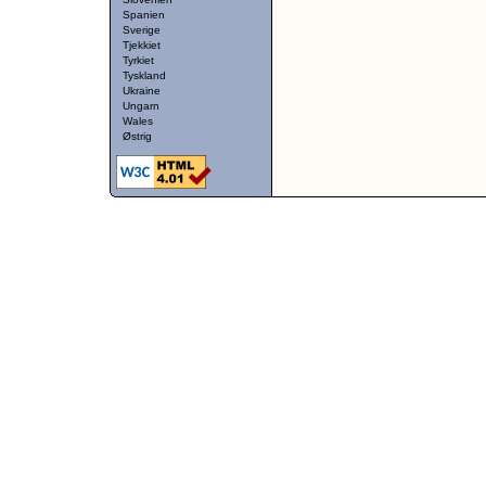
Spanien
Sverige
Tjekkiet
Tyrkiet
Tyskland
Ukraine
Ungarn
Wales
Østrig