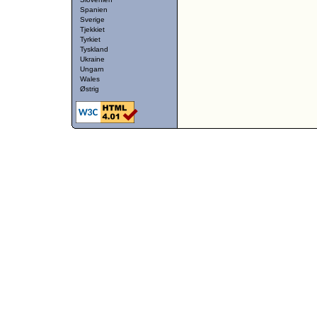
Spanien
Sverige
Tjekkiet
Tyrkiet
Tyskland
Ukraine
Ungarn
Wales
Østrig