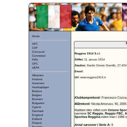
Home
AFC
CAF
Concacaf
Reggina 1914 S.r.l.
Conmebol
Stiftet:
11. januar 1914
FIFA
OFC
Stadion:
Stadio Oreste Granillo, 27.454
UEFA
Email:
Albanien
Url:
www.reggina1914.it
Andorra
Armenien
Aserbajdsjan
Belarus
Belgien
Klubkamprekord:
Francesco Cozza,
Bosnien
Bulgarien
Målrekord:
Nicola Amoruso, 40, 2005
Cypern
Klubben blev stiftet som
Unione Sport
Danmark
navnene
SC Reggio
,
Reggio FBC
,
A
England
Sportiva Reggina
inden man i 1986 sk
Estland
Finland
Antal sæsoner i Serie A:
9
Frankrig