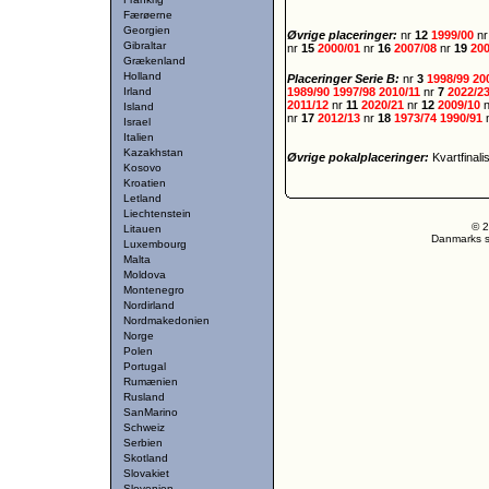
Færøerne
Georgien
Øvrige placeringer:
nr
12
1999/00
n
Gibraltar
nr
15
2000/01
nr
16
2007/08
nr
19
200
Grækenland
Holland
Placeringer Serie B:
nr
3
1998/99
20
Irland
1989/90
1997/98
2010/11
nr
7
2022/2
2011/12
nr
11
2020/21
nr
12
2009/10
Island
nr
17
2012/13
nr
18
1973/74
1990/91
Israel
Italien
Kazakhstan
Øvrige pokalplaceringer:
Kvartfinali
Kosovo
Kroatien
Letland
Liechtenstein
© 2
Litauen
Danmarks st
Luxembourg
Malta
Moldova
Montenegro
Nordirland
Nordmakedonien
Norge
Polen
Portugal
Rumænien
Rusland
SanMarino
Schweiz
Serbien
Skotland
Slovakiet
Slovenien