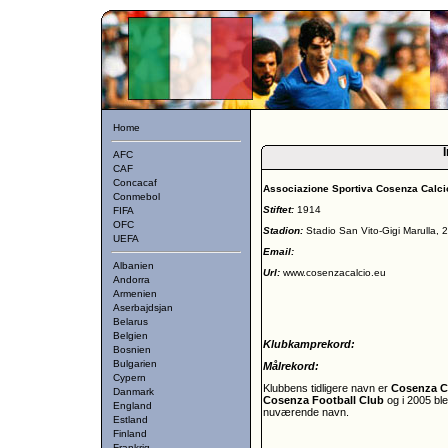
Home
I
AFC
CAF
Concacaf
Associazione Sportiva Cosenza Calc
Conmebol
Stiftet:
1914
FIFA
OFC
Stadion:
Stadio San Vito-Gigi Marulla, 
UEFA
Email:
Albanien
Url:
www.cosenzacalcio.eu
Andorra
Armenien
Aserbajdsjan
Belarus
Belgien
Klubkamprekord:
Bosnien
Bulgarien
Målrekord:
Cypern
Klubbens tidligere navn er
Cosenza C
Danmark
Cosenza Football Club
og i 2005 bl
England
nuværende navn.
Estland
Finland
Frankrig