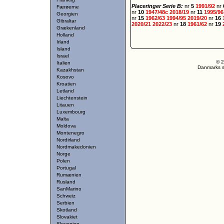
Placeringer Serie B:
nr
5
1991/92
nr
Færøerne
nr
10
1947/48c
2018/19
nr
11
1995/9
Georgien
nr
15
1962/63
1994/95
2019/20
nr
16
Gibraltar
2020/21
2022/23
nr
18
1961/62
nr
19
Grækenland
Holland
Irland
Island
Israel
© 2
Italien
Danmarks st
Kazakhstan
Kosovo
Kroatien
Letland
Liechtenstein
Litauen
Luxembourg
Malta
Moldova
Montenegro
Nordirland
Nordmakedonien
Norge
Polen
Portugal
Rumænien
Rusland
SanMarino
Schweiz
Serbien
Skotland
Slovakiet
Slovenien