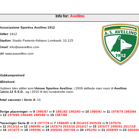
Info for:
Avellino
Associazione Sportiva Avellino 1912
Stiftet:
1912
Stadion:
Stadio Partenio-Adriano Lombardi, 10.125
Email:
info@asavellino.com
Url:
www.asavellino.com
Klubkamprekord:
Målrekord:
Klubben blev stiftet som
Unione Sportiva Avellino
, i 2009 skiftede man navn til
Avellino
Calcio.12 S.S.D.
, og i 2010 til det nuværende navn.
Antal sæsoner i Serie A:
10
Øvrige placeringer:
nr
8
1986/87
nr
9
1981/82
1982/83
nr
10
1980/81
nr
11
1978/79
1983/84
nr
12
1979/80
1984/85
1985/86
nr
15
1987/88
Placeringer Serie B:
nr
3
1977/78
nr
7
1988/89
nr
8
2014/15
2025/26
nr
9
1975/76
nr
11
2013/14
nr
12
1989/90
nr
14
1973/74
2015/16
2016/17
nr
15
1976/77
1990/91
2017/18
nr
16
1974/75
nr
18
1995/96
nr
19
2005/06
2007/08
nr
20
1991/92
nr
21
2008/09
nr
23
2003/0