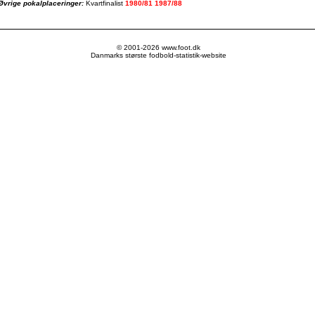
Øvrige pokalplaceringer:
Kvartfinalist
1980/81
1987/88
© 2001-2026 www.foot.dk
Danmarks største fodbold-statistik-website