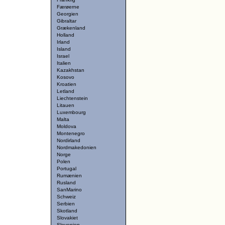
Færøerne
Georgien
Gibraltar
Grækenland
Holland
Irland
Island
Israel
Italien
Kazakhstan
Kosovo
Kroatien
Letland
Liechtenstein
Litauen
Luxembourg
Malta
Moldova
Montenegro
Nordirland
Nordmakedonien
Norge
Polen
Portugal
Rumænien
Rusland
SanMarino
Schweiz
Serbien
Skotland
Slovakiet
Slovenien