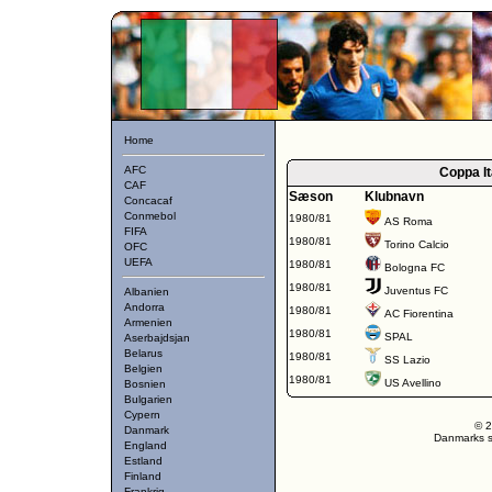
Home
AFC
Coppa It
CAF
Sæson
Klubnavn
Concacaf
Conmebol
1980/81
AS Roma
FIFA
1980/81
Torino Calcio
OFC
UEFA
1980/81
Bologna FC
1980/81
Juventus FC
Albanien
Andorra
1980/81
AC Fiorentina
Armenien
1980/81
SPAL
Aserbajdsjan
Belarus
1980/81
SS Lazio
Belgien
1980/81
US Avellino
Bosnien
Bulgarien
Cypern
© 2
Danmark
Danmarks st
England
Estland
Finland
Frankrig