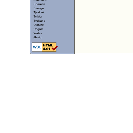
Spanien
Sverige
Tjekkiet
Tyrkiet
Tyskland
Ukraine
Ungarn
Wales
Østrig