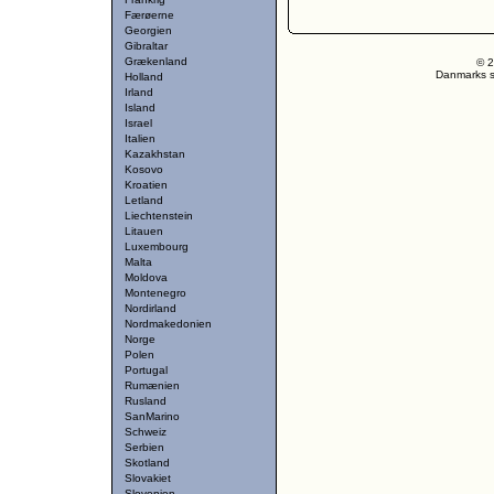
Færøerne
Georgien
Gibraltar
Grækenland
© 2
Danmarks st
Holland
Irland
Island
Israel
Italien
Kazakhstan
Kosovo
Kroatien
Letland
Liechtenstein
Litauen
Luxembourg
Malta
Moldova
Montenegro
Nordirland
Nordmakedonien
Norge
Polen
Portugal
Rumænien
Rusland
SanMarino
Schweiz
Serbien
Skotland
Slovakiet
Slovenien