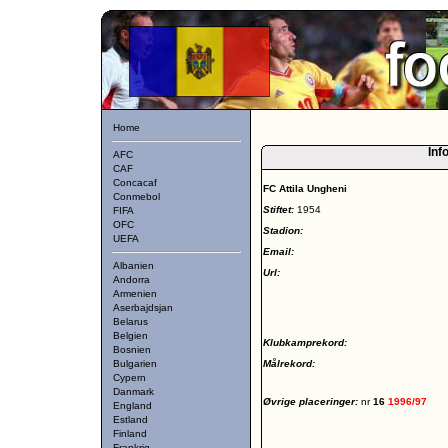
Home
Inf
AFC
CAF
Concacaf
FC Attila Ungheni
Conmebol
Stiftet:
1954
FIFA
OFC
Stadion:
UEFA
Email:
Albanien
Url:
Andorra
Armenien
Aserbajdsjan
Belarus
Belgien
Klubkamprekord:
Bosnien
Bulgarien
Målrekord:
Cypern
Danmark
Øvrige placeringer:
nr
16
1996/97
England
Estland
Finland
Frankrig