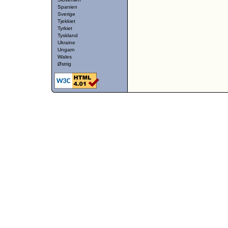
Spanien
Sverige
Tjekkiet
Tyrkiet
Tyskland
Ukraine
Ungarn
Wales
Østrig