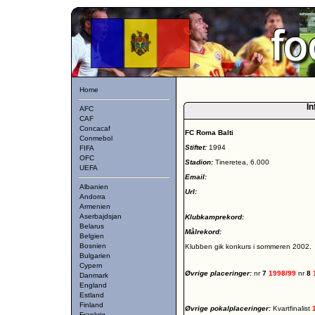
Home
In
AFC
CAF
Concacaf
FC Roma Balti
Conmebol
Stiftet:
1994
FIFA
OFC
Stadion:
Tineretea, 6.000
UEFA
Email:
Albanien
Url:
Andorra
Armenien
Aserbajdsjan
Klubkamprekord:
Belarus
Målrekord:
Belgien
Bosnien
Klubben gik konkurs i sommeren 2002.
Bulgarien
Cypern
Øvrige placeringer:
nr
7
1998/99
nr
8
Danmark
England
Estland
Finland
Øvrige pokalplaceringer:
Kvartfinalist
Frankrig