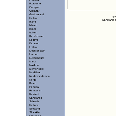
Færøerne
Georgien
Gibraltar
Grækenland
© 2
Holland
Danmarks st
Irland
Island
Israel
Italien
Kazakhstan
Kosovo
Kroatien
Letland
Liechtenstein
Litauen
Luxembourg
Malta
Moldova
Montenegro
Nordirland
Nordmakedonien
Norge
Polen
Portugal
Rumænien
Rusland
SanMarino
Schweiz
Serbien
Skotland
Slovakiet
Slovenien