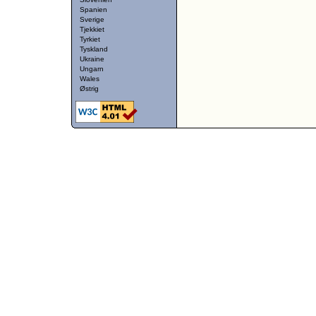
Spanien
Sverige
Tjekkiet
Tyrkiet
Tyskland
Ukraine
Ungarn
Wales
Østrig