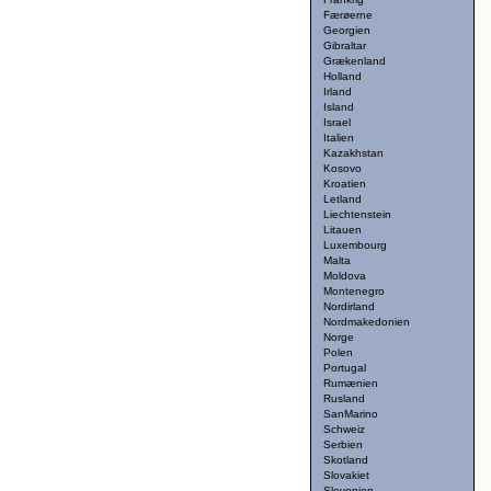
Færøerne
Georgien
Gibraltar
Grækenland
Holland
Irland
Island
Israel
Italien
Kazakhstan
Kosovo
Kroatien
Letland
Liechtenstein
Litauen
Luxembourg
Malta
Moldova
Montenegro
Nordirland
Nordmakedonien
Norge
Polen
Portugal
Rumænien
Rusland
SanMarino
Schweiz
Serbien
Skotland
Slovakiet
Slovenien