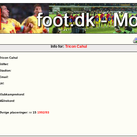
Info for:
Tricon Cahul
Tricon Cahul
Stiftet:
Stadion:
Email:
Url:
Klubkamprekord:
Målrekord:
Øvrige placeringer:
nr
15
1992/93