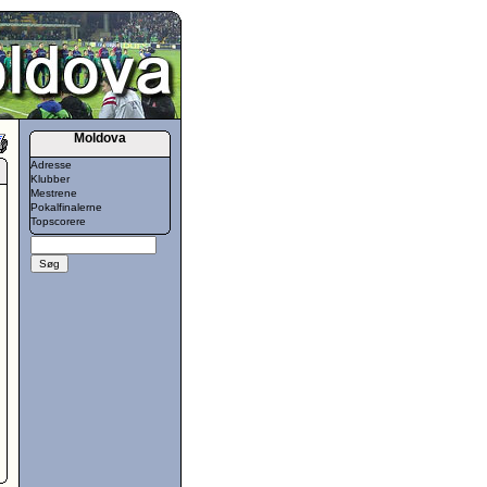
Moldova
Adresse
Klubber
Mestrene
Pokalfinalerne
Topscorere