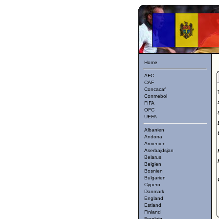
Home
AFC
CAF
Concacaf
Conmebol
FIFA
OFC
UEFA
Albanien
Andorra
Armenien
Aserbajdsjan
Belarus
Belgien
Bosnien
Bulgarien
Cypern
Danmark
England
Estland
Finland
Frankrig