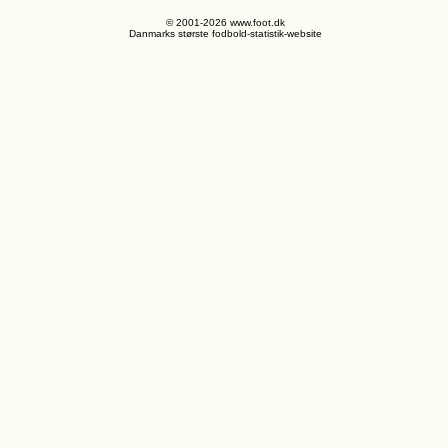
© 2001-2026 www.foot.dk
Danmarks største fodbold-statistik-website