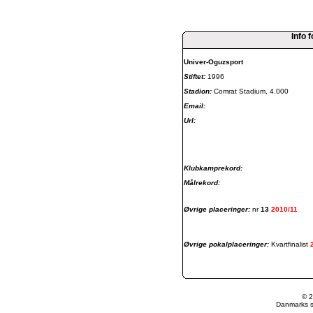
Info 
Univer-Oguzsport
Stiftet:
1996
Stadion:
Comrat Stadium, 4.000
Email:
Url:
Klubkamprekord:
Målrekord:
Øvrige placeringer:
nr
13
2010/11
Øvrige pokalplaceringer:
Kvartfinalist
© 2
Danmarks st