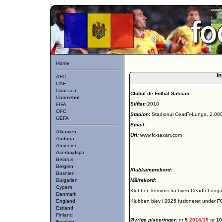
Home
In
AFC
CAF
Concacaf
Clubul de Fotbal Saksan
Conmebol
Stiftet:
2010
FIFA
OFC
Stadion:
Stadionul Ceadîr-Lunga, 2.00
UEFA
Email:
Albanien
Url:
www.fc-saxan.com
Andorra
Armenien
Aserbajdsjan
Belarus
Belgien
Klubkamprekord:
Bosnien
Bulgarien
Målrekord:
Cypern
Klubben kommer fra byen Ceadîr-Lunga
Danmark
England
Klubben blev i 2025 fusioneret under
F
Estland
Finland
Øvrige placeringer:
nr
5
2014/15
nr
1
Frankrig