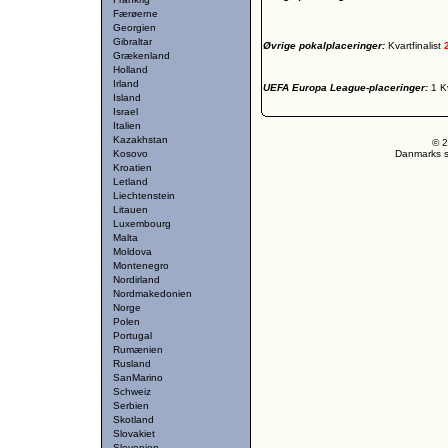
Færøerne
Georgien
Gibraltar
Øvrige pokalplaceringer:
Kvartfinalist
Grækenland
Holland
Irland
UEFA Europa League-placeringer:
1 K
Island
Israel
Italien
Kazakhstan
© 2
Kosovo
Danmarks st
Kroatien
Letland
Liechtenstein
Litauen
Luxembourg
Malta
Moldova
Montenegro
Nordirland
Nordmakedonien
Norge
Polen
Portugal
Rumænien
Rusland
SanMarino
Schweiz
Serbien
Skotland
Slovakiet
Slovenien