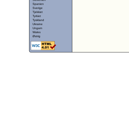
Spanien
Sverige
Tjekkiet
Tyrkiet
Tyskland
Ukraine
Ungarn
Wales
Østrig