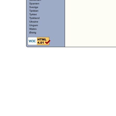
Spanien
Sverige
Tjekkiet
Tyrkiet
Tyskland
Ukraine
Ungarn
Wales
Østrig