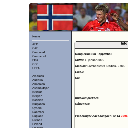
Home
Info
AFC
CAF
Concacaf
Manglerud Star Toppfotball
Conmebol
Stiftet:
1. januar 2000
FIFA
OFC
Stadion:
Lambertseter Stadion, 2.000
UEFA
Email:
Albanien
Url:
Andorra
Armenien
Aserbajdsjan
Belarus
Belgien
Klubkamprekord:
Bosnien
Bulgarien
Målrekord:
Cypern
Danmark
England
Placeringer Adeccoligaen:
nr
14
2006
Estland
Finland
Frankrig