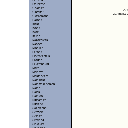
Færøerne
Georgien
© 2
Gibraltar
Danmarks st
Grækenland
Holland
Irland
Island
Israel
Italien
Kazakhstan
Kosovo
Kroatien
Letland
Liechtenstein
Litauen
Luxembourg
Malta
Moldova
Montenegro
Nordirland
Nordmakedonien
Norge
Polen
Portugal
Rumænien
Rusland
SanMarino
Schweiz
Serbien
Skotland
Slovakiet
Slovenien