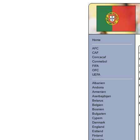
Home
AFC
CAF
Concacaf
Conmebol
FIFA
OFC
UEFA
Albanien
Andorra
Armenien
Aserbajdsjan
Belarus
Belgien
Bosnien
Bulgarien
Cypern
Danmark
England
Estland
Finland
Frankrig