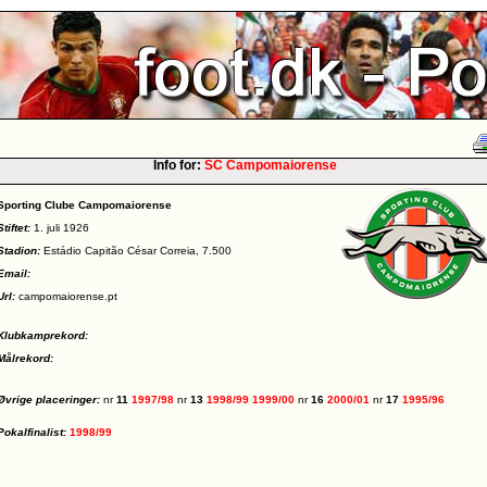
Info for:
SC Campomaiorense
Sporting Clube Campomaiorense
Stiftet:
1. juli 1926
Stadion:
Estádio Capitão César Correia, 7.500
Email:
Url:
campomaiorense.pt
Klubkamprekord:
Målrekord:
Øvrige placeringer:
nr
11
1997/98
nr
13
1998/99
1999/00
nr
16
2000/01
nr
17
1995/96
Pokalfinalist:
1998/99