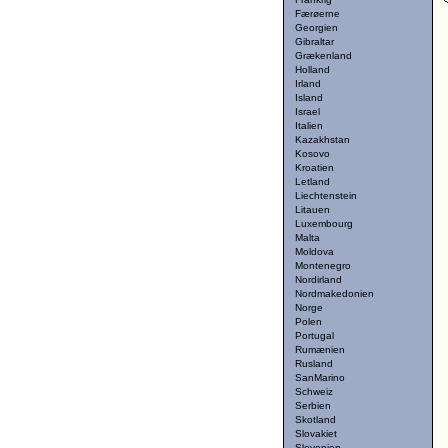
Færøerne
Georgien
Gibraltar
Grækenland
Holland
Irland
Island
Israel
Italien
Kazakhstan
Kosovo
Kroatien
Letland
Liechtenstein
Litauen
Luxembourg
Malta
Moldova
Montenegro
Nordirland
Nordmakedonien
Norge
Polen
Portugal
Rumænien
Rusland
SanMarino
Schweiz
Serbien
Skotland
Slovakiet
Slovenien