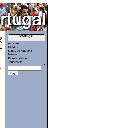
Portugal
Adresse
Klubber
Liga Cup-finalerne
Mestrene
Pokalfinalerne
Topscorere