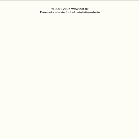
© 2001-2026 www.foot.dk
Danmarks største fodbold-statistik-website