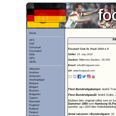
Home
In
AFC
CAF
Concacaf
Fussball Club St. Pauli 1910 e.V.
Conmebol
Stiftet:
15. maj 1910
FIFA
OFC
Stadion:
Millerntor-Stadion, 29.546
UEFA
Email:
info@fcstpauli.com
Albanien
Url:
www.fcstpauli.com
Andorra
Armenien
Aserbajdsjan
Belarus
Belgien
Flest Bundesligakampe:
André Trul
Bosnien
Bulgarien
Flest Bundesligamål:
André Golke, 
Cypern
Klubben blev originalt stiftet som en f
Danmark
Dammtor 1860
som
Hamburg-St.Pau
England
oprettet, og i 1924 blev fodboldafdel
Estland
Finland
Antal sæsoner i Bundesligaen:
10
Frankrig