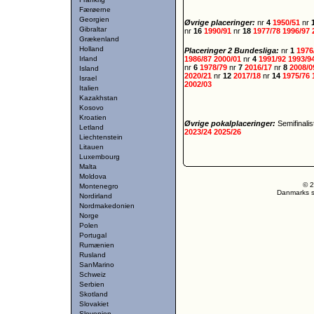
Færøerne
Georgien
Øvrige placeringer:
nr
4
1950/51
nr
Gibraltar
nr
16
1990/91
nr
18
1977/78
1996/97
Grækenland
Holland
Placeringer 2 Bundesliga:
nr
1
1976
Irland
1986/87
2000/01
nr
4
1991/92
1993/9
nr
6
1978/79
nr
7
2016/17
nr
8
2008/
Island
2020/21
nr
12
2017/18
nr
14
1975/76
Israel
2002/03
Italien
Kazakhstan
Kosovo
Kroatien
Øvrige pokalplaceringer:
Semifinali
Letland
2023/24
2025/26
Liechtenstein
Litauen
Luxembourg
Malta
Moldova
© 2
Montenegro
Danmarks st
Nordirland
Nordmakedonien
Norge
Polen
Portugal
Rumænien
Rusland
SanMarino
Schweiz
Serbien
Skotland
Slovakiet
Slovenien