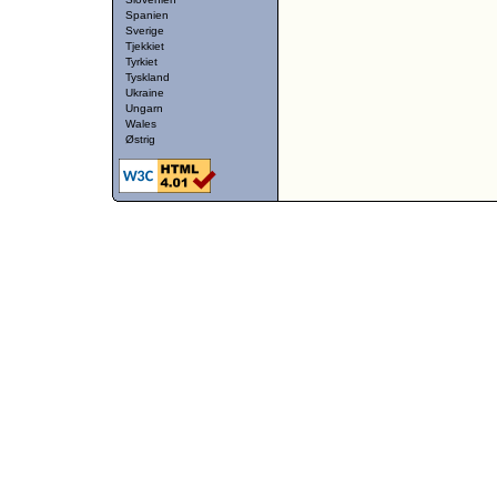
Spanien
Sverige
Tjekkiet
Tyrkiet
Tyskland
Ukraine
Ungarn
Wales
Østrig