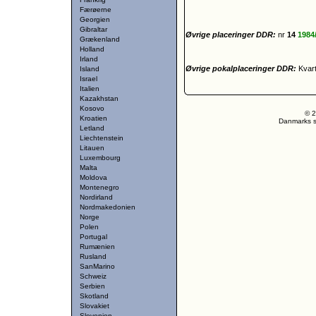
Færøerne
Georgien
Gibraltar
Øvrige placeringer DDR:
nr
14
1984
Grækenland
Holland
Irland
Øvrige pokalplaceringer DDR:
Kvart
Island
Israel
Italien
Kazakhstan
Kosovo
© 2
Kroatien
Danmarks st
Letland
Liechtenstein
Litauen
Luxembourg
Malta
Moldova
Montenegro
Nordirland
Nordmakedonien
Norge
Polen
Portugal
Rumænien
Rusland
SanMarino
Schweiz
Serbien
Skotland
Slovakiet
Slovenien