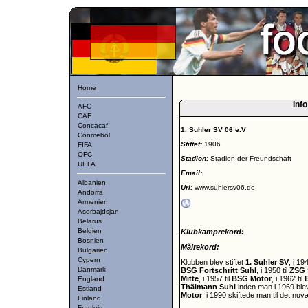
Home
Info
AFC
CAF
Concacaf
1. Suhler SV 06 e.V
Conmebol
Stiftet:
1906
FIFA
OFC
Stadion:
Stadion der Freundschaft
UEFA
Email:
Albanien
Url:
www.suhlersv06.de
Andorra
Armenien
Aserbajdsjan
Belarus
Belgien
Klubkamprekord:
Bosnien
Målrekord:
Bulgarien
Cypern
Klubben blev stiftet
1. Suhler SV
, i 19
Danmark
BSG Fortschritt Suhl
, i 1950 til
ZSG 
Mitte
, i 1957 til
BSG Motor
, i 1962 til
England
Thälmann Suhl
inden man i 1969 ble
Estland
Motor
, i 1990 skiftede man til det n
Finland
Frankrig