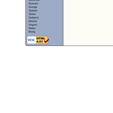
Spanien
Sverige
Tjekkiet
Tyrkiet
Tyskland
Ukraine
Ungarn
Wales
Østrig