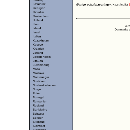
Færøerne
Øvrige pokalplaceringer:
Kvartfinalist
Georgien
Gibraltar
Grækenland
Holland
Irland
© 2
Island
Danmarks st
Israel
Italien
Kazakhstan
Kosovo
Kroatien
Letland
Liechtenstein
Litauen
Luxembourg
Malta
Moldova
Montenegro
Nordirland
Nordmakedonien
Norge
Polen
Portugal
Rumænien
Rusland
SanMarino
Schweiz
Serbien
Skotland
Slovakiet
Slovenien