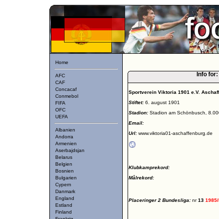
Home
Info for
AFC
CAF
Concacaf
Sportverein Viktoria 1901 e.V. Aschaf
Conmebol
Stiftet:
6. august 1901
FIFA
OFC
Stadion:
Stadion am Schönbusch, 8.00
UEFA
Email:
Albanien
Url:
www.viktoria01-aschaffenburg.de
Andorra
Armenien
Aserbajdsjan
Belarus
Belgien
Klubkamprekord:
Bosnien
Bulgarien
Målrekord:
Cypern
Danmark
England
Placeringer 2 Bundesliga:
nr
13
1985
Estland
Finland
Frankrig