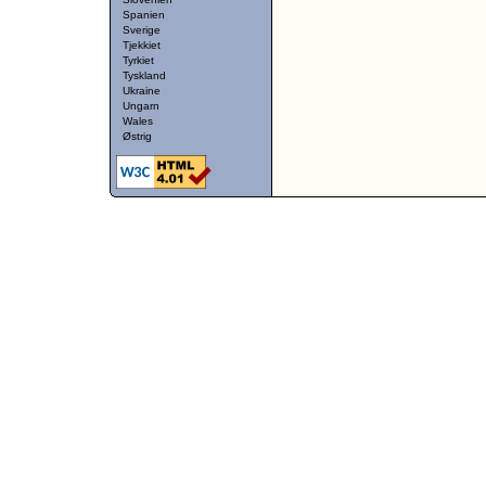
Spanien
Sverige
Tjekkiet
Tyrkiet
Tyskland
Ukraine
Ungarn
Wales
Østrig