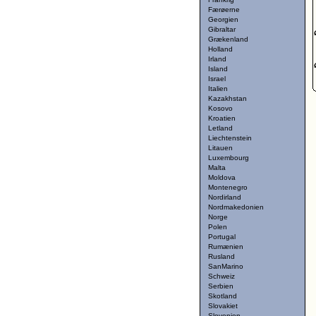
Færøerne
Georgien
Gibraltar
Grækenland
Holland
Irland
Island
Israel
Italien
Kazakhstan
Kosovo
Kroatien
Letland
Liechtenstein
Litauen
Luxembourg
Malta
Moldova
Montenegro
Nordirland
Nordmakedonien
Norge
Polen
Portugal
Rumænien
Rusland
SanMarino
Schweiz
Serbien
Skotland
Slovakiet
Slovenien