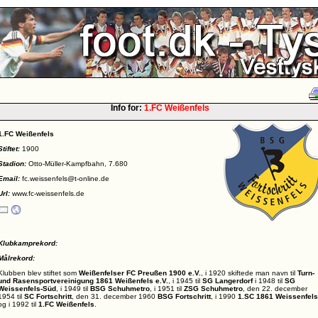
Info for:
1.FC Weißenfels
1.FC Weißenfels
Stiftet:
1900
Stadion:
Otto-Müller-Kampfbahn, 7.680
Email:
fc.weissenfels@t-online.de
Url:
www.fc-weissenfels.de
Klubkamprekord:
Målrekord:
Klubben blev stiftet som
Weißenfelser FC Preußen 1900 e.V.
, i 1920 skiftede man navn til
Turn-
und Rasensportvereinigung 1861 Weißenfels e.V.
, i 1945 til
SG Langerdorf
i 1948 til
SG
Weissenfels-Süd
, i 1949 til
BSG Schuhmetro
, i 1951 til
ZSG Schuhmetro
, den 22. december
1954 til
SC Fortschritt
, den 31. december 1960
BSG Fortschritt
, i 1990
1.SC 1861 Weissenfels
og i 1992 til
1.FC Weißenfels
.