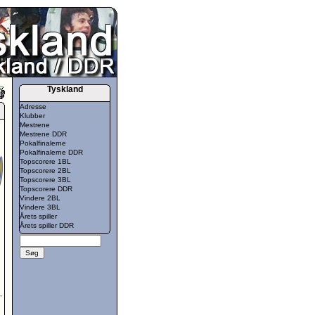
Tyskland
Adresse
Klubber
Mestrene
Mestrene DDR
Pokalfinalerne
Pokalfinalerne DDR
Topscorere 1BL
Topscorere 2BL
Topscorere 3BL
Topscorere DDR
Vindere 2BL
Vindere 3BL
Årets spiller
Årets spiller DDR
,