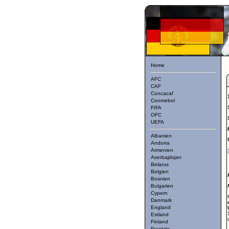
Home
AFC
CAF
Concacaf
Conmebol
FIFA
OFC
UEFA
Albanien
Andorra
Armenien
Aserbajdsjan
Belarus
Belgien
Bosnien
Bulgarien
Cypern
Danmark
England
Estland
Finland
Frankrig