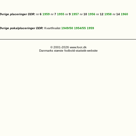
Øvrige placeringer DDR:
nr
6
1959
nr
7
1955
nr
9
1957
nr
10
1956
nr
12
1958
nr
14
1960
Øvrige pokalplaceringer DDR:
Kvartfinalist
1949/50
1954/55
1959
© 2001-2026 www.foot.dk
Danmarks største fodbold-statistik-website