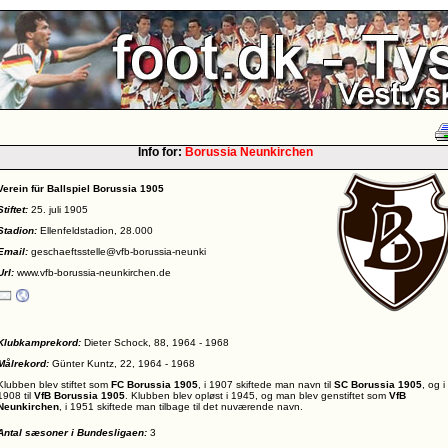
Info for:
Borussia Neunkirchen
Verein für Ballspiel Borussia 1905
Stiftet:
25. juli 1905
Stadion:
Ellenfeldstadion, 28.000
Email:
geschaeftsstelle@vfb-borussia-neunki
Url:
www.vfb-borussia-neunkirchen.de
Klubkamprekord:
Dieter Schock, 88, 1964 - 1968
Målrekord:
Günter Kuntz, 22, 1964 - 1968
Klubben blev stiftet som
FC Borussia 1905
, i 1907 skiftede man navn til
SC Borussia 1905
, og i
1908 til
VfB Borussia 1905
. Klubben blev opløst i 1945, og man blev genstiftet som
VfB
Neunkirchen
, i 1951 skiftede man tilbage til det nuværende navn.
Antal sæsoner i Bundesligaen:
3