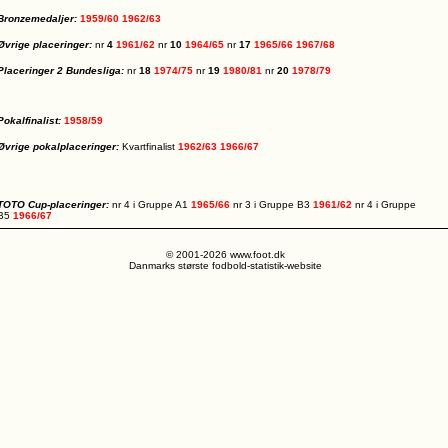
Bronzemedaljer:
1959/60
1962/63
Øvrige placeringer:
nr
4
1961/62
nr
10
1964/65
nr
17
1965/66
1967/68
Placeringer 2 Bundesliga:
nr
18
1974/75
nr
19
1980/81
nr
20
1978/79
Pokalfinalist:
1958/59
Øvrige pokalplaceringer:
Kvartfinalist
1962/63
1966/67
TOTO Cup-placeringer:
nr 4 i Gruppe A1
1965/66
nr 3 i Gruppe B3
1961/62
nr 4 i Gruppe
B5
1966/67
© 2001-2026 www.foot.dk
Danmarks største fodbold-statistik-website