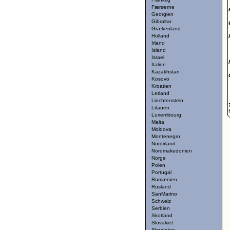
Færøerne
Georgien
Gibraltar
Grækenland
Holland
Irland
Island
Israel
Italien
Kazakhstan
Kosovo
Kroatien
Letland
Liechtenstein
Litauen
Luxembourg
Malta
Moldova
Montenegro
Nordirland
Nordmakedonien
Norge
Polen
Portugal
Rumænien
Rusland
SanMarino
Schweiz
Serbien
Skotland
Slovakiet
Slovenien