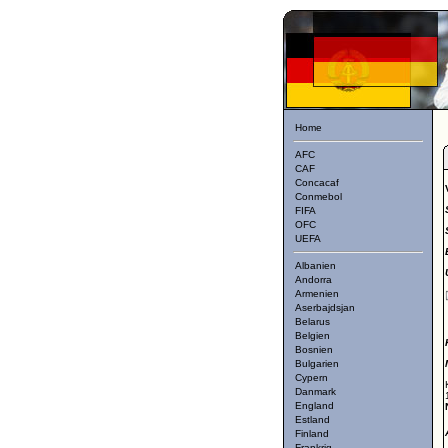
Home
AFC
CAF
Concacaf
Conmebol
FIFA
OFC
UEFA
Albanien
Andorra
Armenien
Aserbajdsjan
Belarus
Belgien
Bosnien
Bulgarien
Cypern
Danmark
England
Estland
Finland
Frankrig