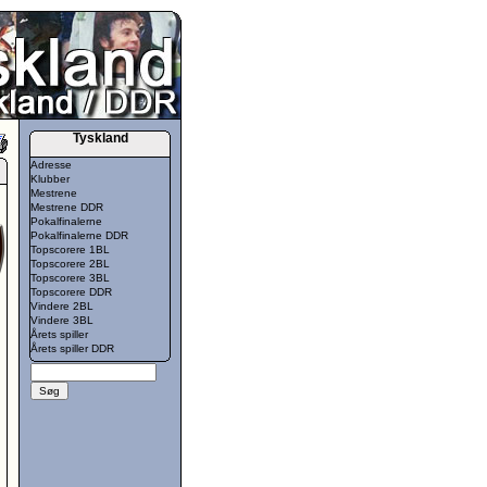
Tyskland
Adresse
Klubber
Mestrene
Mestrene DDR
Pokalfinalerne
Pokalfinalerne DDR
Topscorere 1BL
Topscorere 2BL
Topscorere 3BL
Topscorere DDR
Vindere 2BL
Vindere 3BL
Årets spiller
Årets spiller DDR