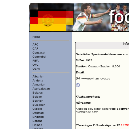
Home
Info
AFC
CAF
Concacaf
Oststädter Sportverein Hannover von 
Conmebol
Stiftet:
1923
FIFA
OFC
Stadion:
Oststadt-Stadion, 8.000
UEFA
Email:
Albanien
Url:
www.osv-hannover.de
Andorra
Armenien
Aserbajdsjan
Belarus
Belgien
Klubkamprekord:
Bosnien
Målrekord:
Bulgarien
Cypern
Klubben blev stiftet som
Freie Sportve
nuværende navn.
Danmark
England
Estland
Finland
Placeringer 2 Bundesliga:
nr
12
1979
Frankrig