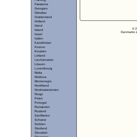
Færøerne
Georgien
Gibraltar
Grækenland
Holland
Irland
© 2
Island
Danmarks st
Israel
Italien
Kazakhstan
Kosovo
Kroatien
Letland
Liechtenstein
Litauen
Luxembourg
Malta
Moldova
Montenegro
Nordirland
Nordmakedonien
Norge
Polen
Portugal
Rumænien
Rusland
SanMarino
Schweiz
Serbien
Skotland
Slovakiet
Slovenien