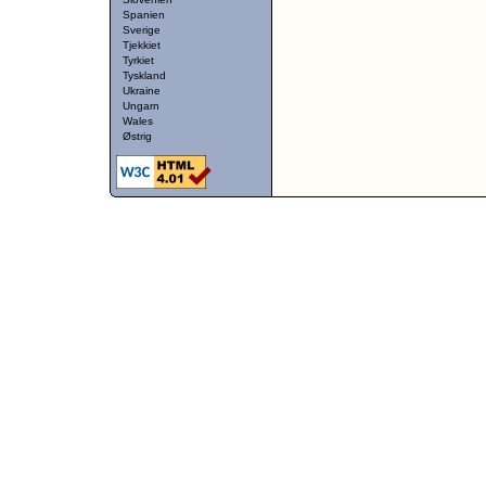
Spanien
Sverige
Tjekkiet
Tyrkiet
Tyskland
Ukraine
Ungarn
Wales
Østrig