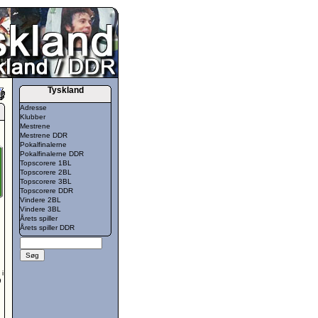
Tyskland
Adresse
Klubber
Mestrene
Mestrene DDR
Pokalfinalerne
Pokalfinalerne DDR
Topscorere 1BL
Topscorere 2BL
Topscorere 3BL
Topscorere DDR
Vindere 2BL
Vindere 3BL
Årets spiller
Årets spiller DDR
i
9