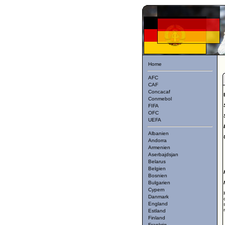
Home
AFC
CAF
Concacaf
Conmebol
FIFA
OFC
UEFA
Albanien
Andorra
Armenien
Aserbajdsjan
Belarus
Belgien
Bosnien
Bulgarien
Cypern
Danmark
England
Estland
Finland
Frankrig