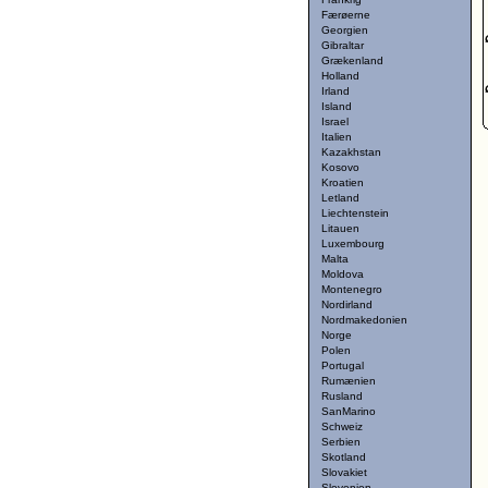
Færøerne
Georgien
Gibraltar
Grækenland
Holland
Irland
Island
Israel
Italien
Kazakhstan
Kosovo
Kroatien
Letland
Liechtenstein
Litauen
Luxembourg
Malta
Moldova
Montenegro
Nordirland
Nordmakedonien
Norge
Polen
Portugal
Rumænien
Rusland
SanMarino
Schweiz
Serbien
Skotland
Slovakiet
Slovenien