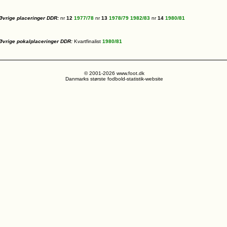
Øvrige placeringer DDR:
nr
12
1977/78
nr
13
1978/79
1982/83
nr
14
1980/81
Øvrige pokalplaceringer DDR:
Kvartfinalist
1980/81
© 2001-2026 www.foot.dk
Danmarks største fodbold-statistik-website