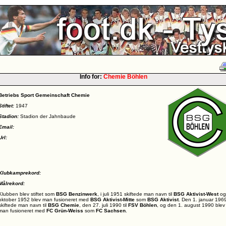
Info for:
Chemie Böhlen
Betriebs Sport Gemeinschaft Chemie
Stiftet:
1947
Stadion:
Stadion der Jahnbaude
Email:
Url:
Klubkamprekord:
Målrekord:
Klubben blev stiftet som
BSG Benzinwerk
, i juli 1951 skiftede man navn til
BSG Aktivist-West
og 
oktober 1952 blev man fusioneret med
BSG Aktivist-Mitte
som
BSG Aktivist
. Den 1. januar 196
skiftede man navn til
BSG Chemie
, den 27. juli 1990 til
FSV Böhlen
, og den 1. august 1990 blev
man fusioneret med
FC Grün-Weiss
som
FC Sachsen
.