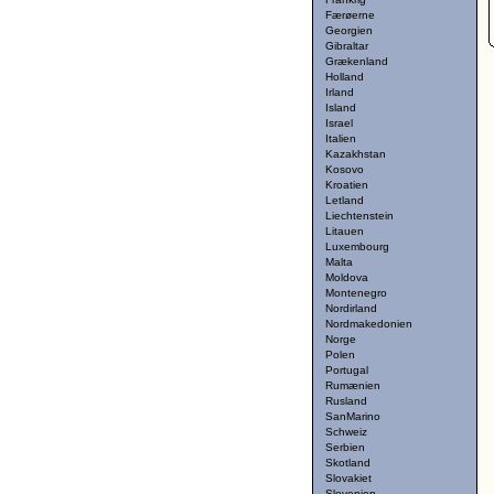
Færøerne
Georgien
Gibraltar
Grækenland
Holland
Irland
Island
Israel
Italien
Kazakhstan
Kosovo
Kroatien
Letland
Liechtenstein
Litauen
Luxembourg
Malta
Moldova
Montenegro
Nordirland
Nordmakedonien
Norge
Polen
Portugal
Rumænien
Rusland
SanMarino
Schweiz
Serbien
Skotland
Slovakiet
Slovenien