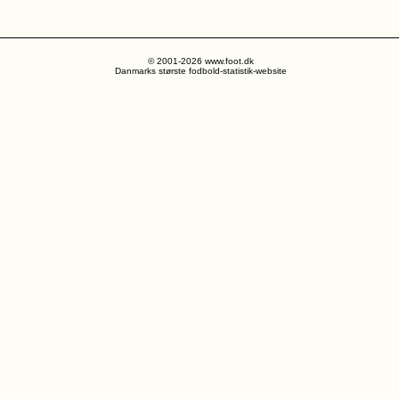
© 2001-2026 www.foot.dk
Danmarks største fodbold-statistik-website