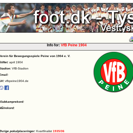
Info for:
VfB Peine 1904
Verein für Bewegungsspiele Peine von 1904 e. V.
Stiftet:
april 1904
Stadion:
VfB-Stadion
Email:
Url:
vfbpeine1904.de
Klubkamprekord:
Målrekord:
Øvrige pokalplaceringer:
Kvartfinalist
1935/36