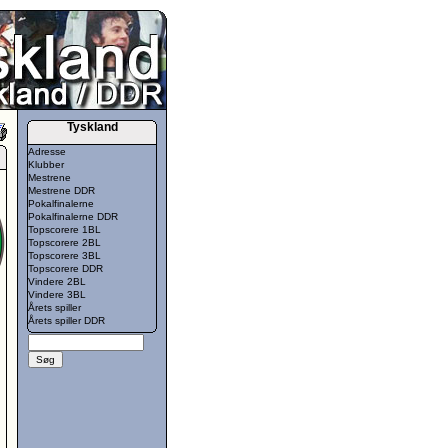
Tyskland
Adresse
Klubber
Mestrene
Mestrene DDR
Pokalfinalerne
Pokalfinalerne DDR
Topscorere 1BL
Topscorere 2BL
Topscorere 3BL
Topscorere DDR
Vindere 2BL
Vindere 3BL
Årets spiller
Årets spiller DDR