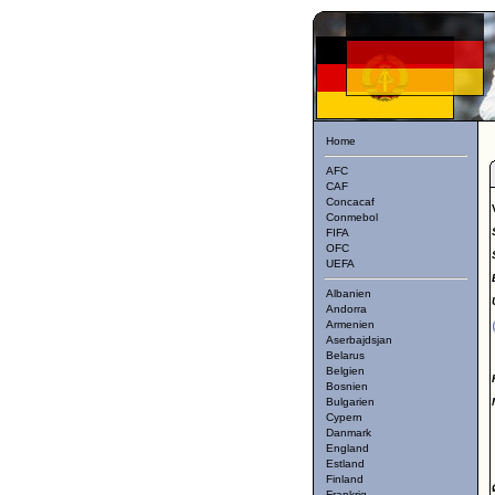
Home
AFC
CAF
Concacaf
Conmebol
FIFA
OFC
UEFA
Albanien
Andorra
Armenien
Aserbajdsjan
Belarus
Belgien
Bosnien
Bulgarien
Cypern
Danmark
England
Estland
Finland
Frankrig