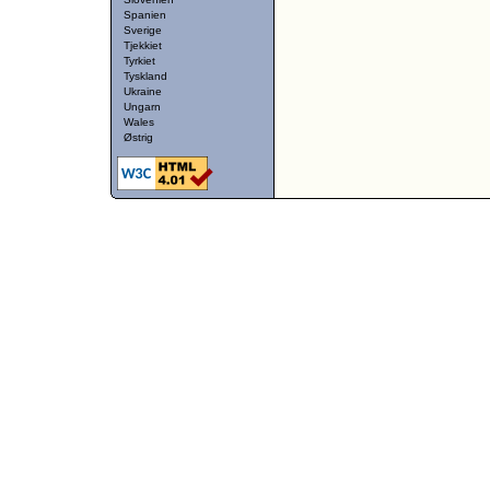
Spanien
Sverige
Tjekkiet
Tyrkiet
Tyskland
Ukraine
Ungarn
Wales
Østrig