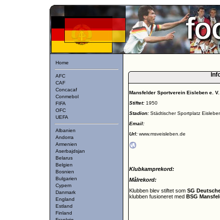
Home
Inf
AFC
CAF
Concacaf
Mansfelder Sportverein Eisleben e. V.
Conmebol
Stiftet:
1950
FIFA
OFC
Stadion:
Städtischer Sportplatz Eislebe
UEFA
Email:
Albanien
Url:
www.msveisleben.de
Andorra
Armenien
Aserbajdsjan
Belarus
Belgien
Klubkamprekord:
Bosnien
Bulgarien
Målrekord:
Cypern
Klubben blev stiftet som
SG Deutsche 
Danmark
klubben fusioneret med
BSG Mansfel
England
Estland
Finland
Frankrig