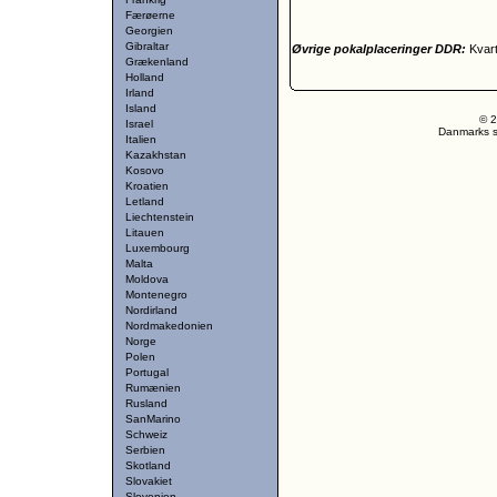
Færøerne
Georgien
Gibraltar
Øvrige pokalplaceringer DDR:
Kvart
Grækenland
Holland
Irland
Island
© 2
Israel
Danmarks st
Italien
Kazakhstan
Kosovo
Kroatien
Letland
Liechtenstein
Litauen
Luxembourg
Malta
Moldova
Montenegro
Nordirland
Nordmakedonien
Norge
Polen
Portugal
Rumænien
Rusland
SanMarino
Schweiz
Serbien
Skotland
Slovakiet
Slovenien