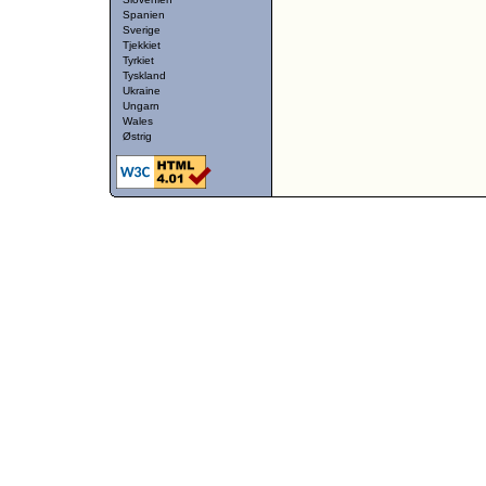
Spanien
Sverige
Tjekkiet
Tyrkiet
Tyskland
Ukraine
Ungarn
Wales
Østrig