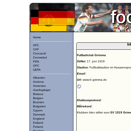
Home
In
AFC
CAF
Concacaf
Fußballclub Grimma
Conmebol
Stiftet:
17. juni 1919
FIFA
OFC
Stadion:
Fußballstadion im Husarenspor
UEFA
Email:
Albanien
Url:
www.fc-grimma.de
Andorra
Armenien
Aserbajdsjan
Belarus
Belgien
Klubkamprekord:
Bosnien
Bulgarien
Målrekord:
Cypern
Klubben blev stiftet som
SV 1919 Gri
Danmark
England
Estland
Finland
Frankrig