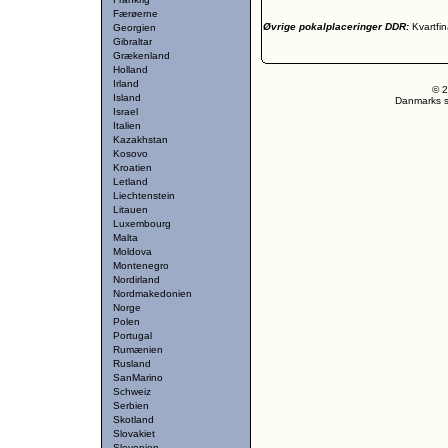
Færøerne
Øvrige pokalplaceringer DDR:
Kvartfin
Georgien
Gibraltar
Grækenland
Holland
Irland
© 2
Island
Danmarks st
Israel
Italien
Kazakhstan
Kosovo
Kroatien
Letland
Liechtenstein
Litauen
Luxembourg
Malta
Moldova
Montenegro
Nordirland
Nordmakedonien
Norge
Polen
Portugal
Rumænien
Rusland
SanMarino
Schweiz
Serbien
Skotland
Slovakiet
Slovenien