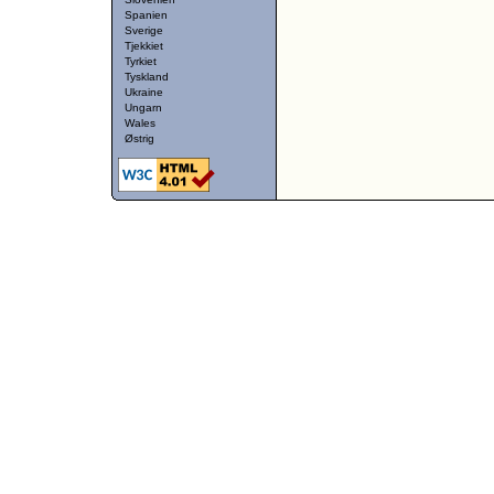
Spanien
Sverige
Tjekkiet
Tyrkiet
Tyskland
Ukraine
Ungarn
Wales
Østrig