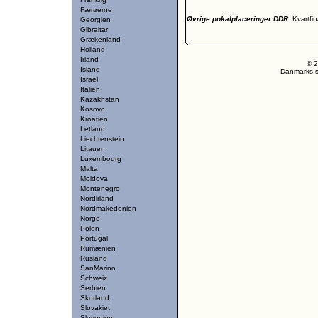
Færøerne
Øvrige pokalplaceringer DDR:
Kvartfin
Georgien
Gibraltar
Grækenland
Holland
Irland
© 2
Island
Danmarks st
Israel
Italien
Kazakhstan
Kosovo
Kroatien
Letland
Liechtenstein
Litauen
Luxembourg
Malta
Moldova
Montenegro
Nordirland
Nordmakedonien
Norge
Polen
Portugal
Rumænien
Rusland
SanMarino
Schweiz
Serbien
Skotland
Slovakiet
Slovenien