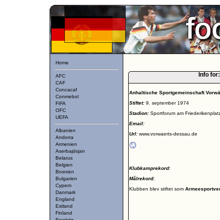
Home
Info for
AFC
CAF
Concacaf
Anhaltische Sportgemeinschaft Vorwä
Conmebol
Stiftet:
9. september 1974
FIFA
OFC
Stadion:
Sportforum am Friederikenplat
UEFA
Email:
Albanien
Url:
www.vorwaerts-dessau.de
Andorra
Armenien
Aserbajdsjan
Belarus
Belgien
Klubkamprekord:
Bosnien
Bulgarien
Målrekord:
Cypern
Klubben blev stiftet som
Armeesportver
Danmark
England
Estland
Finland
Frankrig