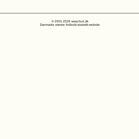
© 2001-2026 www.foot.dk
Danmarks største fodbold-statistik-website