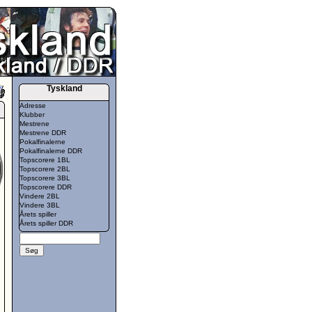
Tyskland
Adresse
Klubber
Mestrene
Mestrene DDR
Pokalfinalerne
Pokalfinalerne DDR
Topscorere 1BL
Topscorere 2BL
Topscorere 3BL
Topscorere DDR
Vindere 2BL
Vindere 3BL
Årets spiller
Årets spiller DDR