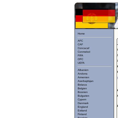
Home
AFC
CAF
Concacaf
Conmebol
FIFA
OFC
UEFA
Albanien
Andorra
Armenien
Aserbajdsjan
Belarus
Belgien
Bosnien
Bulgarien
Cypern
Danmark
England
Estland
Finland
Frankrig