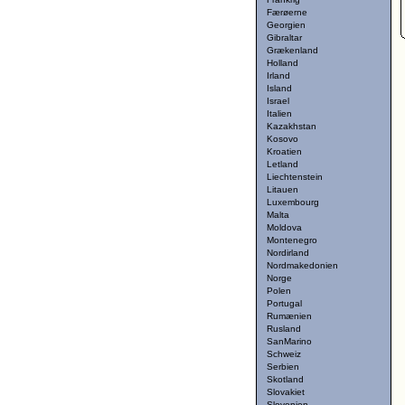
Færøerne
Georgien
Gibraltar
Grækenland
Holland
Irland
Island
Israel
Italien
Kazakhstan
Kosovo
Kroatien
Letland
Liechtenstein
Litauen
Luxembourg
Malta
Moldova
Montenegro
Nordirland
Nordmakedonien
Norge
Polen
Portugal
Rumænien
Rusland
SanMarino
Schweiz
Serbien
Skotland
Slovakiet
Slovenien