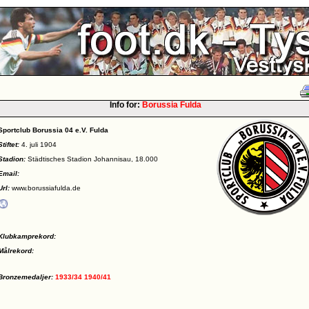
Info for:
Borussia Fulda
Sportclub Borussia 04 e.V. Fulda
Stiftet:
4. juli 1904
Stadion:
Städtisches Stadion Johannisau, 18.000
Email:
Url:
www.borussiafulda.de
Klubkamprekord:
Målrekord:
Bronzemedaljer:
1933/34
1940/41