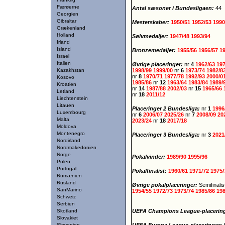
Færøerne
Antal sæsoner i Bundesligaen:
44
Georgien
Gibraltar
Mesterskaber:
1950/51
1952/53
1990
Grækenland
Holland
Sølvmedaljer:
1947/48
1993/94
Irland
Island
Bronzemedaljer:
1955/56
1956/57
1
Israel
Italien
Øvrige placeringer:
nr
4
1962/63
19
Kazakhstan
1998/99
1999/00
nr
6
1973/74
1982/8
nr
8
1970/71
1977/78
1992/93
2000/0
Kosovo
1985/86
nr
12
1963/64
1983/84
1989/
Kroatien
nr
14
1987/88
2002/03
nr
15
1965/66
Letland
nr
18
2011/12
Liechtenstein
Litauen
Placeringer 2 Bundesliga:
nr
1
1996
Luxembourg
nr
6
2006/07
2025/26
nr
7
2008/09
20
Malta
2023/24
nr
18
2017/18
Moldova
Montenegro
Placeringer 3 Bundesliga:
nr
3
2021
Nordirland
Nordmakedonien
Norge
Pokalvinder:
1989/90
1995/96
Polen
Portugal
Pokalfinalist:
1960/61
1971/72
1975
Rumænien
Rusland
Øvrige pokalplaceringer:
Semifinali
SanMarino
1954/55
1972/73
1973/74
1985/86
19
Schweiz
Serbien
Skotland
UEFA Champions League-placerin
Slovakiet
Slovenien