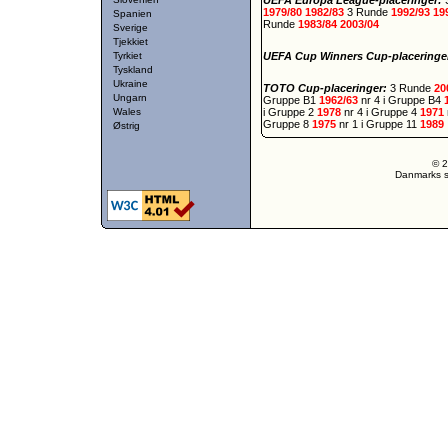
UEFA Europa League-placeringer:
1979/80
1982/83
3 Runde
1992/93
19
Spanien
Runde
1983/84
2003/04
Sverige
Tjekkiet
Tyrkiet
UEFA Cup Winners Cup-placeringe
Tyskland
Ukraine
TOTO Cup-placeringer:
3 Runde
20
Ungarn
Gruppe B1
1962/63
nr 4 i Gruppe B4
Wales
i Gruppe 2
1978
nr 4 i Gruppe 4
1971
Gruppe 8
1975
nr 1 i Gruppe 11
1989
Østrig
© 2
Danmarks st