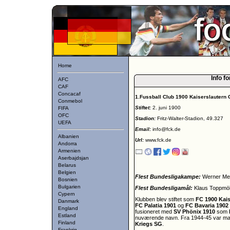
Home
Info fo
AFC
CAF
Concacaf
1.Fussball Club 1900 Kaiserslauter
Conmebol
Stiftet:
2. juni 1900
FIFA
OFC
Stadion:
Fritz-Walter-Stadion, 49.327
UEFA
Email:
info@fck.de
Albanien
Url:
www.fck.de
Andorra
Armenien
Aserbajdsjan
Belarus
Belgien
Flest Bundesligakampe:
Werner Mel
Bosnien
Bulgarien
Flest Bundesligamål:
Klaus Toppmöll
Cypern
Klubben blev stiftet som
FC 1900 Kais
Danmark
FC Palatia 1901
og
FC Bavaria 1902
England
fusioneret med
SV Phönix 1910
som
Estland
nuværende navn. Fra 1944-45 var ma
Finland
Kriegs SG
.
Frankrig