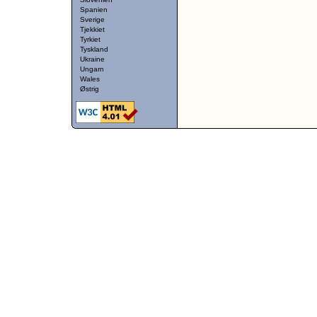
Spanien
Sverige
Tjekkiet
Tyrkiet
Tyskland
Ukraine
Ungarn
Wales
Østrig