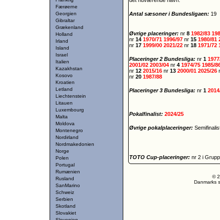
det nuværende navn.
Færøerne
Georgien
Antal sæsoner i Bundesligaen:
19
Gibraltar
Grækenland
Øvrige placeringer:
nr
8
1982/83
19
Holland
nr
14
1970/71
1996/97
nr
15
1980/81
Irland
nr
17
1999/00
2021/22
nr
18
1971/72
Island
Israel
Placeringer 2 Bundesliga:
nr
1
1977
Italien
2001/02
2003/04
nr
4
1974/75
1985/8
Kazakhstan
nr
12
2015/16
nr
13
2000/01
2025/26
Kosovo
nr
20
1987/88
Kroatien
Letland
Placeringer 3 Bundesliga:
nr
1
2014
Liechtenstein
Litauen
Luxembourg
Pokalfinalist:
2024/25
Malta
Moldova
Øvrige pokalplaceringer:
Semifinali
Montenegro
Nordirland
Nordmakedonien
Norge
TOTO Cup-placeringer:
nr 2 i Grup
Polen
Portugal
Rumænien
© 2
Rusland
Danmarks st
SanMarino
Schweiz
Serbien
Skotland
Slovakiet
Slovenien