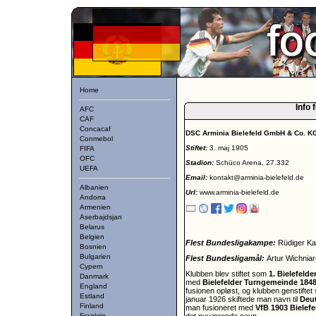
Home
Info 
AFC
CAF
Concacaf
DSC Arminia Bielefeld GmbH & Co. K
Conmebol
Stiftet:
3. maj 1905
FIFA
OFC
Stadion:
Schüco Arena, 27.332
UEFA
Email:
kontakt@arminia-bielefeld.de
Albanien
Url:
www.arminia-bielefeld.de
Andorra
Armenien
Aserbajdsjan
Belarus
Belgien
Flest Bundesligakampe:
Rüdiger Ka
Bosnien
Bulgarien
Flest Bundesligamål:
Artur Wichniar
Cypern
Klubben blev stiftet som
1. Bielefeld
Danmark
med
Bielefelder Turngemeinde 184
England
fusionen opløst, og klubben genstifte
Estland
januar 1926 skiftede man navn til
Deut
Finland
man fusioneret med
VfB 1903 Bielefe
Frankrig