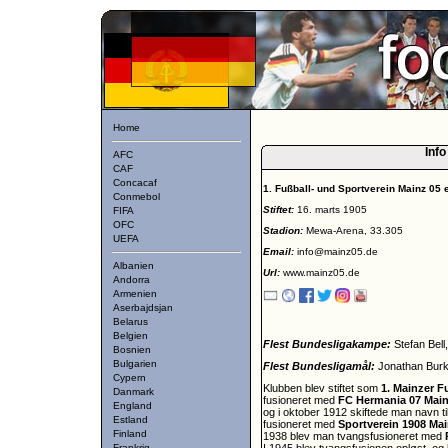
Home
Info
AFC
CAF
Concacaf
1. Fußball- und Sportverein Mainz 05 e
Conmebol
Stiftet:
16. marts 1905
FIFA
OFC
Stadion:
Mewa-Arena, 33.305
UEFA
Email:
info@mainz05.de
Albanien
Url:
www.mainz05.de
Andorra
Armenien
Aserbajdsjan
Belarus
Belgien
Flest Bundesligakampe:
Stefan Bell
Bosnien
Bulgarien
Flest Bundesligamål:
Jonathan Burk
Cypern
Klubben blev stiftet som
1. Mainzer F
Danmark
fusioneret med
FC Hermania 07 Mai
England
og i oktober 1912 skiftede man navn ti
Estland
fusioneret med
Sportverein 1908 Ma
Finland
1938 blev man tvangsfusioneret med
Frankrig