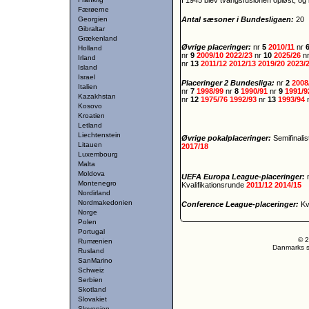
I 1945 blev tvangsfusionen opløst, og
Færøerne
Georgien
Antal sæsoner i Bundesligaen:
20
Gibraltar
Grækenland
Øvrige placeringer:
nr
5
2010/11
nr
Holland
nr
9
2009/10
2022/23
nr
10
2025/26
n
Irland
nr
13
2011/12
2012/13
2019/20
2023/
Island
Israel
Placeringer 2 Bundesliga:
nr
2
2008
Italien
nr
7
1998/99
nr
8
1990/91
nr
9
1991/
Kazakhstan
nr
12
1975/76
1992/93
nr
13
1993/94
Kosovo
Kroatien
Letland
Liechtenstein
Øvrige pokalplaceringer:
Semifinali
Litauen
2017/18
Luxembourg
Malta
Moldova
UEFA Europa League-placeringer:
Montenegro
Kvalifikationsrunde
2011/12
2014/15
Nordirland
Nordmakedonien
Conference League-placeringer:
Kv
Norge
Polen
Portugal
© 2
Rumænien
Danmarks st
Rusland
SanMarino
Schweiz
Serbien
Skotland
Slovakiet
Slovenien