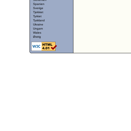
Spanien
Sverige
Tjekkiet
Tyrkiet
Tyskland
Ukraine
Ungarn
Wales
Østrig