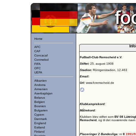
Home
Info
AFC
CAF
Concacaf
Fußball-Club Remscheid e.V.
Conmebol
Stiftet:
25. august 1908
FIFA
OFC
Stadion:
Röntgenstadion, 12.463
UEFA
Email:
Albanien
Url:
www.fcremscheid.de
Andorra
Armenien
Aserbajdsjan
Belarus
Belgien
Klubkamprekord:
Bosnien
Bulgarien
Målrekord:
Cypern
Klubben blev stiftet som
BV 08 Lüttrin
Danmark
Remscheid
, og til det nuværende navn 
England
Estland
Finland
Placeringer 2 Bundesliga:
nr
8
1991/
Frankrig