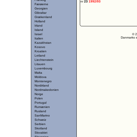
nr
23
1992/93
Færøerne
Georgien
Gibraltar
Grækenland
Holland
Irland
Island
Israel
© 2
Danmarks st
Italien
Kazakhstan
Kosovo
Kroatien
Letland
Liechtenstein
Litauen
Luxembourg
Malta
Moldova
Montenegro
Nordirland
Nordmakedonien
Norge
Polen
Portugal
Rumænien
Rusland
SanMarino
Schweiz
Serbien
Skotland
Slovakiet
Slovenien