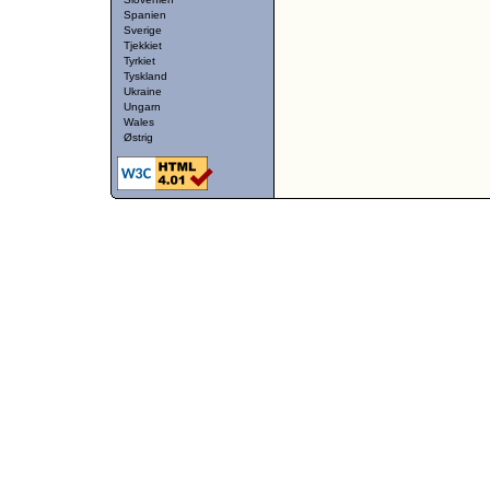
Spanien
Sverige
Tjekkiet
Tyrkiet
Tyskland
Ukraine
Ungarn
Wales
Østrig