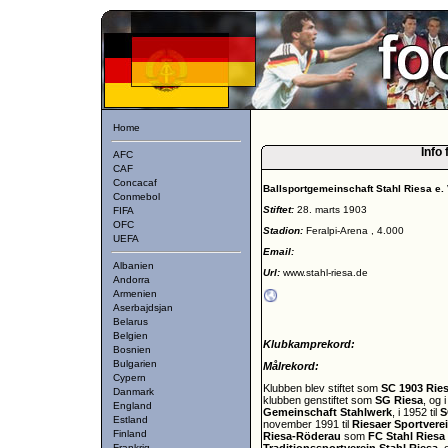
Home
Info 
AFC
CAF
Concacaf
Ballsportgemeinschaft Stahl Riesa e. 
Conmebol
Stiftet:
28. marts 1903
FIFA
OFC
Stadion:
Feralpi-Arena , 4.000
UEFA
Email:
Albanien
Url:
www.stahl-riesa.de
Andorra
Armenien
Aserbajdsjan
Belarus
Belgien
Klubkamprekord:
Bosnien
Bulgarien
Målrekord:
Cypern
Klubben blev stiftet som
SC 1903 Rie
Danmark
klubben genstiftet som
SG Riesa
, og 
England
Gemeinschaft Stahlwerk
, i 1952 til
S
Estland
november 1991 til
Riesaer Sportvere
Finland
Riesa-Röderau
som
FC Stahl Riesa
Frankrig