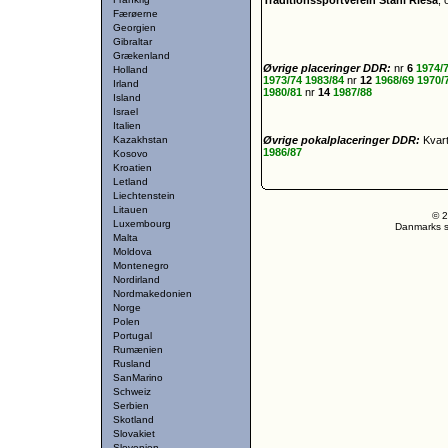
Traditionssportverein Stahl Riesa
, 
Færøerne
Georgien
Gibraltar
Grækenland
Øvrige placeringer DDR:
nr
6
1974/
Holland
1973/74
1983/84
nr
12
1968/69
1970/
Irland
1980/81
nr
14
1987/88
Island
Israel
Italien
Kazakhstan
Øvrige pokalplaceringer DDR:
Kvart
1986/87
Kosovo
Kroatien
Letland
Liechtenstein
Litauen
© 2
Luxembourg
Danmarks st
Malta
Moldova
Montenegro
Nordirland
Nordmakedonien
Norge
Polen
Portugal
Rumænien
Rusland
SanMarino
Schweiz
Serbien
Skotland
Slovakiet
Slovenien