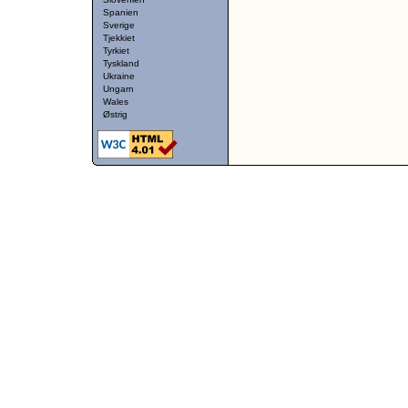
Spanien
Sverige
Tjekkiet
Tyrkiet
Tyskland
Ukraine
Ungarn
Wales
Østrig