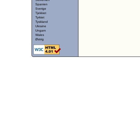
Spanien
Sverige
Tjekkiet
Tyrkiet
Tyskland
Ukraine
Ungarn
Wales
Østrig