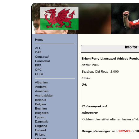
Home
Info for
AFC
CAF
Concacaf
Briton Ferry Llansawel Athletic Footba
Conmebol
Stiftet:
2009
FIFA
OFC
Stadion:
Old Road, 2.000
UEFA
Email:
Albanien
Url:
Andorra
Armenien
Aserbajdsjan
Belarus
Belgien
Klubkamprekord:
Bosnien
Bulgarien
Målrekord:
Cypern
Klubben blev stiftet efter en fusion af 
Danmark
England
Estland
Øvrige placeringer:
nr
8
2025/26
nr
1
Finland
Frankrig