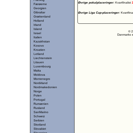
Øvrige pokalplaceringer:
Kvartfinalist
Færøerne
Georgien
Gibraltar
Øvrige Liga Cup-placeringer:
Kvartfina
Grækenland
Holland
Irland
Island
© 2
Israel
Danmarks st
Italien
Kazakhstan
Kosovo
Kroatien
Letland
Liechtenstein
Litauen
Luxembourg
Malta
Moldova
Montenegro
Nordirland
Nordmakedonien
Norge
Polen
Portugal
Rumænien
Rusland
SanMarino
Schweiz
Serbien
Skotland
Slovakiet
Slovenien