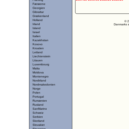
Færøerne
Georgien
Gibraltar
Grækenland
Holland
© 2
Irland
Danmarks st
Island
Israel
Italien
Kazakhstan
Kosovo
Kroatien
Letland
Liechtenstein
Litauen
Luxembourg
Malta
Moldova
Montenegro
Nordirland
Nordmakedonien
Norge
Polen
Portugal
Rumænien
Rusland
SanMarino
Schweiz
Serbien
Skotland
Slovakiet
Slovenien