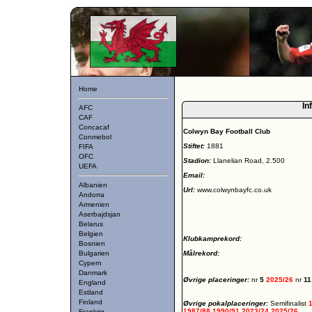
Home
In
AFC
CAF
Concacaf
Colwyn Bay Football Club
Conmebol
Stiftet:
1881
FIFA
OFC
Stadion:
Llanelian Road, 2.500
UEFA
Email:
Albanien
Url:
www.colwynbayfc.co.uk
Andorra
Armenien
Aserbajdsjan
Belarus
Belgien
Klubkamprekord:
Bosnien
Bulgarien
Målrekord:
Cypern
Danmark
Øvrige placeringer:
nr
5
2025/26
nr
1
England
Estland
Finland
Øvrige pokalplaceringer:
Semifinalist
1987/88
1990/91
2023/24
2025/26
Frankrig