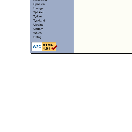
Spanien
Sverige
Tjekkiet
Tyrkiet
Tyskland
Ukraine
Ungarn
Wales
Østrig