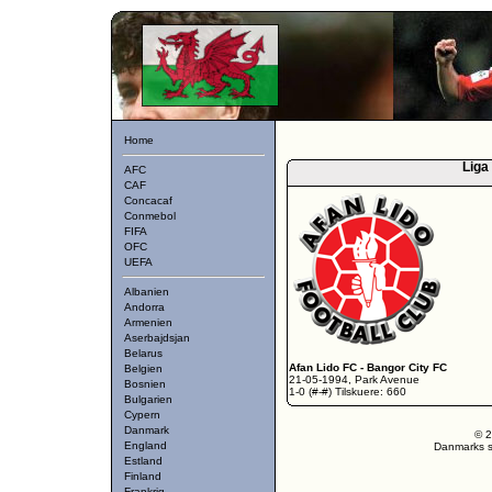
Home
Liga
AFC
CAF
Concacaf
Conmebol
FIFA
OFC
UEFA
Albanien
Andorra
Armenien
Aserbajdsjan
Belarus
Afan Lido FC
-
Bangor City FC
Belgien
21-05-1994, Park Avenue
Bosnien
1-0 (#-#) Tilskuere: 660
Bulgarien
Cypern
Danmark
© 2
England
Danmarks st
Estland
Finland
Frankrig