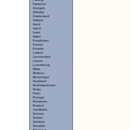
Færøerne
Georgien
Gibraltar
Grækenland
Holland
Irland
Island
Israel
Italien
Kazakhstan
Kosovo
Kroatien
Letland
Liechtenstein
Litauen
Luxembourg
Malta
Moldova
Montenegro
Nordirland
Nordmakedonien
Norge
Polen
Portugal
Rumænien
Rusland
SanMarino
Schweiz
Serbien
Skotland
Slovakiet
Slovenien