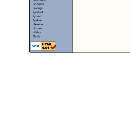
Spanien
Sverige
Tjekkiet
Tyrkiet
Tyskland
Ukraine
Ungarn
Wales
Østrig