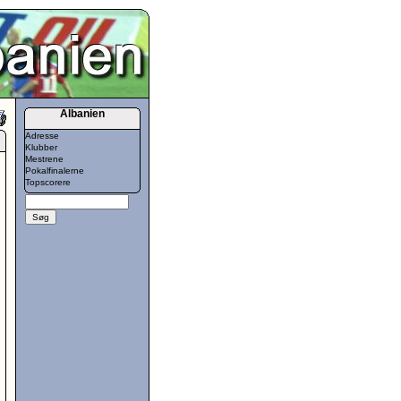
Albanien
Adresse
Klubber
Mestrene
Pokalfinalerne
Topscorere