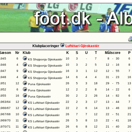
Klubplaceringer
Luftëtari Gjirokastër
Sæson
Nr
Klub
K
S
U
T
Målscore
P
1945
6
10
3
-
7
8
-
30
6
KS Shqiponja Gjirokastër
1946
4
10
3
2
5
12
-
16
8
KS Shqiponja Gjirokastër
1947
9
16
3
1
12
12
-
55
7
KS Shqiponja Gjirokastër
1948
4
14
6
4
4
31
-
23
16
KS Shqiponja Gjirokastër
1951
12
26
5
3
18
29
-
75
13
Puna Gjirokastër
1952
6
12
2
2
8
14
-
22
6
Puna Gjirokastër
1955
16
30
2
2
26
14
-
82
6
Puna Gjirokastër
1963/64
12
22
2
3
17
13
-
44
7
KS Luftëtari Gjirokastër
1966/67
12
22
2
6
14
13
-
46
10
KS Luftëtari Gjirokastër
1967/68
10
26
7
7
12
22
-
51
21
KS Luftëtari Gjirokastër
1969/70
11
26
5
8
13
22
-
41
18
KS Luftëtari Gjirokastër
1970/71
11
26
6
8
12
21
-
40
20
KS Luftëtari Gjirokastër