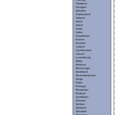
Færøerne
Georgien
Gibraltar
Grækenland
Holland
Irland
Island
Israel
Italien
Kazakhstan
Kosovo
Kroatien
Letland
Liechtenstein
Litauen
Luxembourg
Malta
Moldova
Montenegro
Nordirland
Nordmakedonien
Norge
Polen
Portugal
Rumænien
Rusland
SanMarino
Schweiz
Serbien
Skotland
Slovakiet
Slovenien