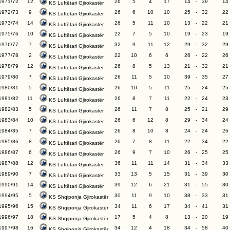
1971/72
12
26
5
4
17
14
-
39
14
KS Luftëtari Gjirokastër
1972/73
9
26
6
10
10
25
-
32
22
KS Luftëtari Gjirokastër
1973/74
14
26
5
11
10
13
-
22
21
KS Luftëtari Gjirokastër
1975/76
10
22
7
5
10
19
-
23
19
KS Luftëtari Gjirokastër
1976/77
7
32
9
11
12
29
-
32
29
KS Luftëtari Gjirokastër
1977/78
2
22
10
6
6
26
-
22
26
KS Luftëtari Gjirokastër
1978/79
12
26
8
5
13
21
-
32
21
KS Luftëtari Gjirokastër
1979/80
7
26
11
5
10
39
-
35
27
KS Luftëtari Gjirokastër
1980/81
5
26
10
5
11
25
-
24
25
KS Luftëtari Gjirokastër
1981/82
11
26
8
7
11
22
-
24
23
KS Luftëtari Gjirokastër
1982/83
5
26
11
7
8
25
-
21
29
KS Luftëtari Gjirokastër
1983/84
10
26
6
12
8
29
-
34
24
KS Luftëtari Gjirokastër
1984/85
7
26
8
10
8
24
-
24
26
KS Luftëtari Gjirokastër
1985/86
8
26
7
8
11
22
-
34
22
KS Luftëtari Gjirokastër
1986/87
6
26
9
7
10
26
-
25
25
KS Luftëtari Gjirokastër
1987/88
12
36
11
11
14
31
-
34
33
KS Luftëtari Gjirokastër
1989/90
7
33
13
5
15
31
-
39
30
KS Luftëtari Gjirokastër
1990/91
14
39
12
6
21
31
-
55
30
KS Luftëtari Gjirokastër
1994/95
5
30
11
9
10
38
-
33
31
KS Shqiponja Gjirokastër
1995/96
15
34
11
6
17
34
-
41
31
KS Shqiponja Gjirokastër
1996/97
18
17
5
4
8
13
-
20
19
KS Shqiponja Gjirokastër
1997/98
16
34
12
4
18
34
-
58
40
KS Shqiponja Gjirokastër