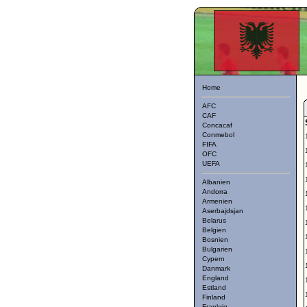
Home
AFC
CAF
Concacaf
Conmebol
FIFA
OFC
UEFA
Albanien
Andorra
Armenien
Aserbajdsjan
Belarus
Belgien
Bosnien
Bulgarien
Cypern
Danmark
England
Estland
Finland
Frankrig